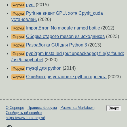
pyrit
(2015)
Форум
Pyrit не видит GPU, хотя Cpyrit_cuda
Форум
установлен.
(2020)
ImportError: No module named bottle
(2012)
Форум
Сборка старого meson из исходников
(2023)
Форум
Разработка GUI для Python 3
(2013)
Форум
pyp2rpm Installed (but unpackaged) file(s) found:
Форум
/usr/bin/pybabel
(2020)
mysql для python
(2014)
Форум
Ошибки при установке python проекта
(2023)
Форум
О Сервере
-
Правила форума
-
Разметка Markdown
Вверх
Сообщить об ошибке
https://www.linux.org.ru/