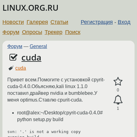
LINUX.ORG.RU
Новости
Галерея
Статьи
Регистрация
-
Вход
Форум
Опросы
Трекер
Поиск
Форум
—
General
cuda
cuda
Привет всем.Помогите с установкой cpyrit-
cuda-0.4.0.Объясняю,kali linux 1.1.0
0
поставил драйвер nvidia и bumblebee.У
меня optimus.Ставлю cpurit-cuda.
1
root@alex:~/Desktop/cpyrit-cuda-0.4.0#
python setup.py build
svn: '.' is not a working copy
