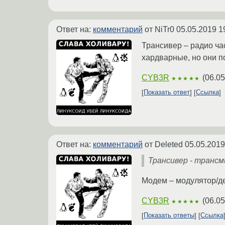
Ответ на:
комментарий
от NiTr0
05.05.2019 1
Трансивер – радио ча
хардварные, но они п
CYB3R
(
06.05
★★★★★
Показать ответ
Ссылка
Ответ на:
комментарий
от Deleted
05.05.2019
Трансивер - транс
Модем – модулятор/д
CYB3R
(
06.05
★★★★★
Показать ответы
Ссылка