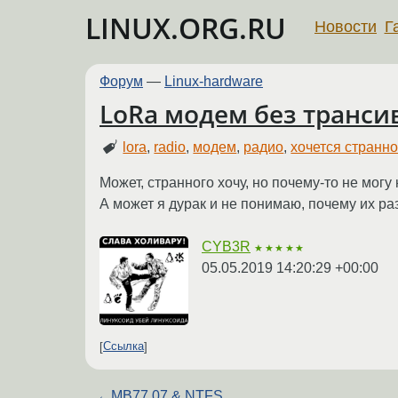
LINUX.ORG.RU
Новости
Г
Форум
—
Linux-hardware
LoRa модем без транси
lora
,
radio
,
модем
,
радио
,
хочется странно
Может, странного хочу, но почему-то не мог
А может я дурак и не понимаю, почему их ра
CYB3R
★★★★★
05.05.2019 14:20:29 +00:00
Ссылка
←
MB77.07 & NTFS