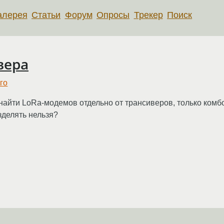
алерея
Статьи
Форум
Опросы
Трекер
Поиск
вера
го
у найти LoRa-модемов отдельно от трансиверов, только комб
зделять нельзя?