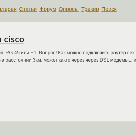
алерея
Статьи
Форум
Опросы
Трекер
Поиск
 cisco
 RG-45 или E1. Вопрос! Как можно подключить роутер cisc
 на расстоянии 3км, может както через через DSL модемы...