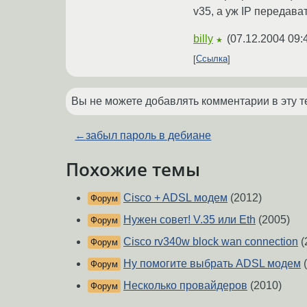
v35, а уж IP передава
billy
(
07.12.2004 09:
★
Ссылка
Вы не можете добавлять комментарии в эту т
←
забыл пароль в дебиане
Похожие темы
Cisco + ADSL модем
(2012)
Форум
Нужен совет! V.35 или Eth
(2005)
Форум
Cisco rv340w block wan connection
(
Форум
Ну помогите выбрать ADSL модем
(
Форум
Несколько провайдеров
(2010)
Форум