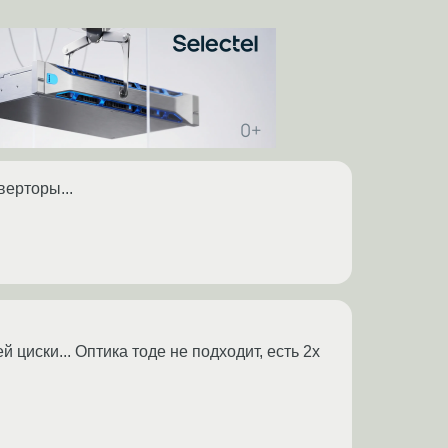
верторы...
 циски... Оптика тоде не подходит, есть 2х