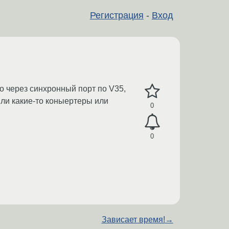
Регистрация
-
Вход
o через синхронный порт по V35,
 или какие-то коныертеры или
0
0
Зависает время!
→