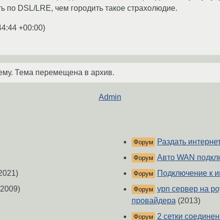
ть по DSL/LRE, чем городить такое страхолюдие.
44:44 +00:00
)
ему. Тема перемещена в архив.
Admin
Раздать интерне
Форум
Авто WAN подкл
Форум
2021)
Подключение к и
Форум
2009)
vpn сервер на ро
Форум
провайдера
(2013)
2 сетки соедине
Форум