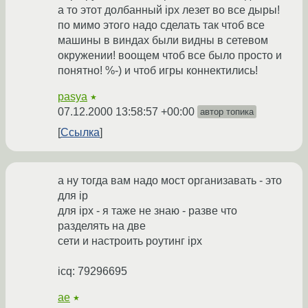
а то этот долбанный ipx лезет во все дыры!
по мимо этого надо сделать так чтоб все
машины в виндах были видны в сетевом
окружении! воощем чтоб все было просто и
понятно! %-) и чтоб игры коннектились!
pasya
★
07.12.2000 13:58:57 +00:00
автор топика
Ссылка
а ну тогда вам надо мост организавать - это
для ip
для ipx - я таже не знаю - разве что
разделять на две
сети и настроить роутинг ipx
icq: 79296695
ae
★