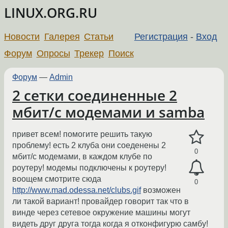
LINUX.ORG.RU
Новости
Галерея
Статьи
Регистрация
-
Вход
Форум
Опросы
Трекер
Поиск
Форум
—
Admin
2 сетки соединенные 2
мбит/с модемами и samba
привет всем! помогите решить такую
проблему! есть 2 клуба они соеденены 2
0
мбит/с модемами, в каждом клубе по
роутеру! модемы подключены к роутеру!
воощем смотрите сюда
0
http://www.mad.odessa.net/clubs.gif
возможен
ли такой вариант! провайдер говорит так что в
винде через сетевое окружение машины могут
видеть друг друга тогда когда я отконфигурю самбу!