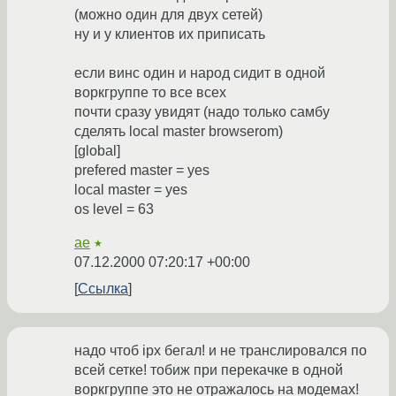
(можно один для двух сетей)
ну и у клиентов их приписать
если винс один и народ сидит в одной
воркгруппе то все всех
почти сразу увидят (надо только самбу
сделять local master browserom)
[global]
prefered master = yes
local master = yes
os level = 63
ae
★
07.12.2000 07:20:17 +00:00
Ссылка
надо чтоб ipx бегал! и не транслировался по
всей сетке! тобиж при перекачке в одной
воркгруппе это не отражалось на модемах!