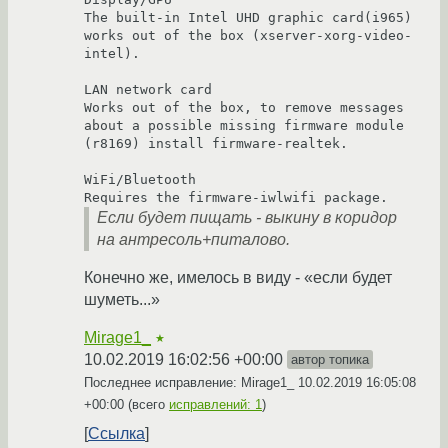
The built-in Intel UHD graphic card(i965) 
works out of the box (xserver-xorg-video-
intel). 

LAN network card

Works out of the box, to remove messages 
about a possible missing firmware module 
(r8169) install firmware-realtek.

WiFi/Bluetooth

Если будет пищать - выкину в коридор
на антресоль+питалово.
Конечно же, имелось в виду - «если будет
шуметь...»
Mirage1_
★
10.02.2019 16:02:56 +00:00
автор топика
Последнее исправление: Mirage1_
10.02.2019 16:05:08
+00:00
(всего
исправлений: 1
)
Ссылка