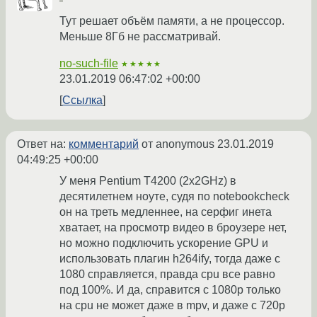
Тут решает объём памяти, а не процессор.
Меньше 8Гб не рассматривай.
no-such-file
★★★★★
23.01.2019 06:47:02 +00:00
Ссылка
Ответ на:
комментарий
от anonymous
23.01.2019
04:49:25 +00:00
У меня Pentium T4200 (2x2GHz) в
десятилетнем ноуте, судя по notebookcheck
он на треть медленнее, на серфиг инета
хватает, на просмотр видео в броузере нет,
но можно подключить ускорение GPU и
использовать плагин h264ify, тогда даже с
1080 справляется, правда cpu все равно
под 100%. И да, справится с 1080p только
на cpu не может даже в mpv, и даже с 720p