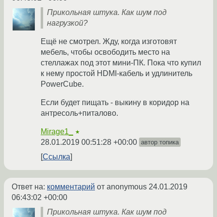
Прикольная штука. Как шум под
нагрузкой?
Ещё не смотрел. Жду, когда изготовят
мебель, чтобы освободить место на
стеллажах под этот мини-ПК. Пока что купил
к нему простой HDMI-кабель и удлинитель
PowerCube.
Если будет пищать - выкину в коридор на
антресоль+питалово.
Mirage1_
★
28.01.2019 00:51:28 +00:00
автор топика
Ссылка
Ответ на:
комментарий
от anonymous
24.01.2019
06:43:02 +00:00
Прикольная штука. Как шум под