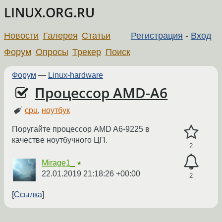
LINUX.ORG.RU
Новости
Галерея
Статьи
Регистрация
-
Вход
Форум
Опросы
Трекер
Поиск
Форум
—
Linux-hardware
Процессор AMD-A6
cpu
,
ноутбук
Поругайте процессор AMD A6-9225 в
качестве ноутбучного ЦП.
2
Mirage1_
★
22.01.2019 21:18:26 +00:00
2
Ссылка