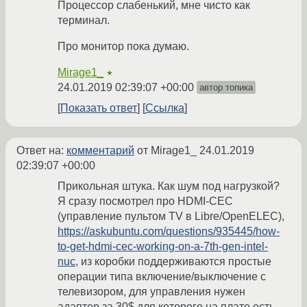
Процессор слабенький, мне чисто как
терминал.
Про монитор пока думаю.
Mirage1_
★
24.01.2019 02:39:07 +00:00
автор топика
Показать ответ
Ссылка
Ответ на:
комментарий
от Mirage1_
24.01.2019
02:39:07 +00:00
Прикольная штука. Как шум под нагрузкой?
Я сразу посмотрел про HDMI-CEC
(управление пультом TV в Libre/OpenELEC),
https://askubuntu.com/questions/935445/how-
to-get-hdmi-cec-working-on-a-7th-gen-intel-
nuc
, из коробки поддерживаются простые
операции типа включение/выключение с
телевизором, для управления нужен
адаптер за 30$ для которого на плате есть