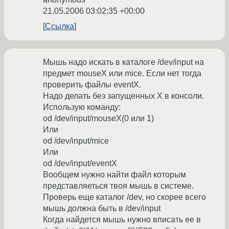
21.05.2006 03:02:35 +00:00
Ссылка
Мышь надо искать в каталоге /dev/input на
предмет mouseX или mice. Если нет тогда
проверить файлы eventX.
Надо делать без запущенных X в консоли.
Использую команду:
od /dev/input/mouseX(0 или 1)
Или
od /dev/input/mice
Или
od /dev/input/eventX
Вообщем нужно найти файл которым
представляеться твоя мышь в системе.
Проверь еще каталог /dev, но скорее всего
мышь должна быть в /dev/input
Когда найдется мышь нужно вписать ее в