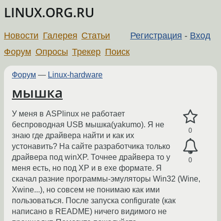
LINUX.ORG.RU
Новости
Галерея
Статьи
Регистрация
-
Вход
Форум
Опросы
Трекер
Поиск
Форум
—
Linux-hardware
мышка
У меня в ASPlinux не работает
беспроводная USB мышка(yakumo). Я не
0
знаю где драйвера найти и как их
устонавить? На сайте разработчика только
драйвера под winXP. Точнее драйвера то у
0
меня есть, но под XP и в exe формате. Я
скачал разние программы-эмуляторы Win32 (Wine,
Xwine...), но совсем не понимаю как ими
пользоваться. После запуска configurate (как
написано в README) ничего видимого не