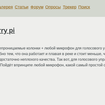
алерея
Статьи
Форум
Опросы
Трекер
Поиск
ry pi
непроницаемые колонки + любой микрофон для голосового у
обно тем, что она работает и плавая в реке и стоит меньше,
остаточно неплохого качества. Так вот, для голосового уп
а. Пойдёт впринципе любой микрофон, какой самый простой 