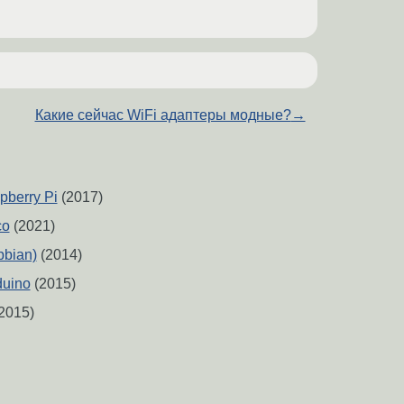
Какие сейчас WiFi адаптеры модные?
→
berry Pi
(2017)
co
(2021)
pbian)
(2014)
duino
(2015)
2015)