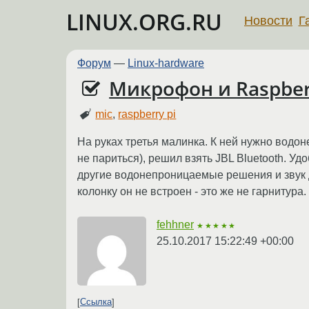
LINUX.ORG.RU
Новости
Г
Форум
—
Linux-hardware
Микрофон и Raspber
mic
,
raspberry pi
На руках третья малинка. К ней нужно водо
не париться), решил взять JBL Bluetooth. Уд
другие водонепроницаемые решения и звук д
колонку он не встроен - это же не гарнитур
fehhner
★★★★★
25.10.2017 15:22:49 +00:00
Ссылка