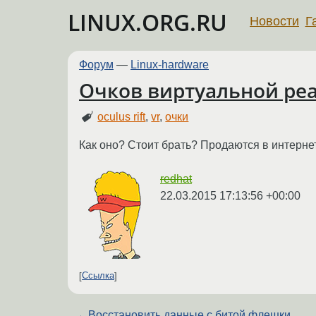
LINUX.ORG.RU
Новости
Г
Форум
—
Linux-hardware
Очков виртуальной реа
oculus rift
,
vr
,
очки
Как оно? Стоит брать? Продаются в интернет
redhat
22.03.2015 17:13:56 +00:00
Ссылка
←
Восстановить данные с битой флешки.