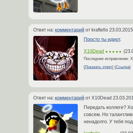
Ответ на:
комментарий
от kraftello
23.03.2015
Просто ты идиот
.
X10Dead
(
23.
★★★★★
Последнее исправление: 
Показать ответ
Ссылка
Ответ на:
комментарий
от X10Dead
23.03.20
Передать коллеге? Хо
совсем. Но талантливы
ненадолго. У тебя под