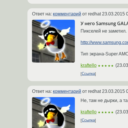
Ответ на:
комментарий
от redhat
23.03.2015 
У него Samsung GALA
Пикселей не заметил.
http://www.samsung.co
Тип экрана-Super AMO
kraftello
(
23.03
★★★★★
Ссылка
Ответ на:
комментарий
от redhat
23.03.2015 
Не, там не дырки, а т
kraftello
(
23.03
★★★★★
Ссылка