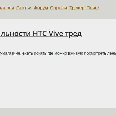
алерея
Статьи
Форум
Опросы
Трекер
Поиск
льности HTC Vive тред
-магазине, ехать искать где можно вживую посмотреть лень