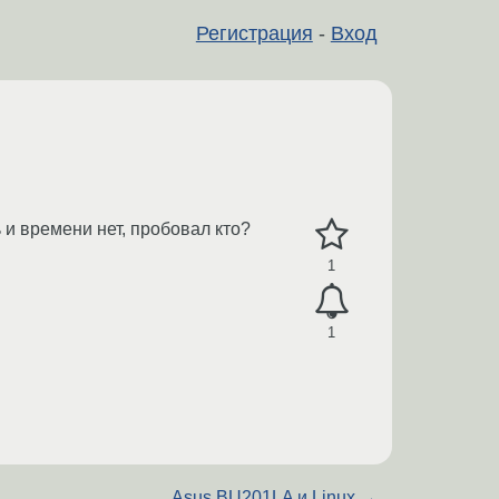
Регистрация
-
Вход
 и времени нет, пробовал кто?
1
1
Asus BU201LA и Linux.
→