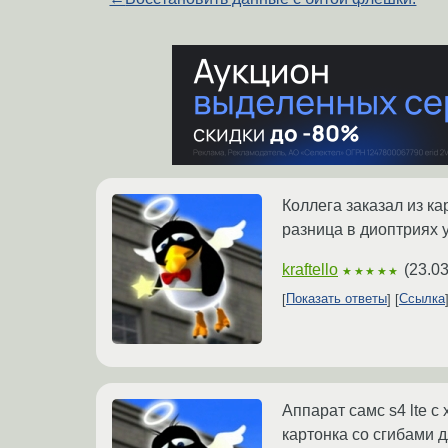
Коллега заказал из к
разница в диоптриях у
kraftello
(
23.03
★★★★★
Показать ответы
Ссылка
Аппарат самс s4 lte c
картонка со сгибами д