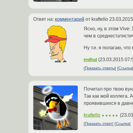
Ответ на:
комментарий
от kraftello
23.03.2015
Ясно, ну, в этом Viv
чем в среднестатисти
Ну т.е. я полагаю, чт
redhat
(
23.03.2015 07:
Показать ответы
Ссылка
Почитал про твою вун
Так как мой коллега. 
проявившихся в давно
kraftello
(
23.03
★★★★★
Показать ответ
Ссылка