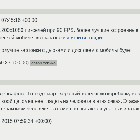
 07:45:16 +00:00
e: 1200х1080 пикселей пpи 90 FPS, более лучшие встроенные
ческой мобиле, вот как оно
изнутри выглядит
.
о получше картонки с дырками и дисплеем с мобилы будет.
50:37 +00:00
)
автор топика
дервафлю. Ты под смарт хороший копеечную коробочку возь
А вообще, смешнее глядеть на человека в этих очках. Этака
 знакомом человеке. Так смешно пытаются упасть и хватаю
.2015 07:59:34 +00:00
)