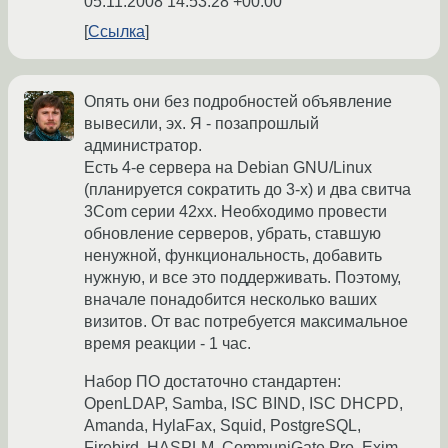
05.11.2008 14:53:28 +00:00
Ссылка
Опять они без подробностей объявление
вывесили, эх. Я - позапрошлый
администратор.
Есть 4-е сервера на Debian GNU/Linux
(планируется сократить до 3-x) и два свитча
3Com серии 42xx. Необходимо провести
обновление серверов, убрать, ставшую
ненужной, функциональность, добавить
нужную, и все это поддерживать. Поэтому,
вначале понадобится несколько ваших
визитов. От вас потребуется максимальное
время реакции - 1 час.
Набор ПО достаточно стандартен:
OpenLDAP, Samba, ISC BIND, ISC DHCPD,
Amanda, HylaFax, Squid, PostgreSQL,
Firebird, HASPLM, CommuniGate Pro, Exim,