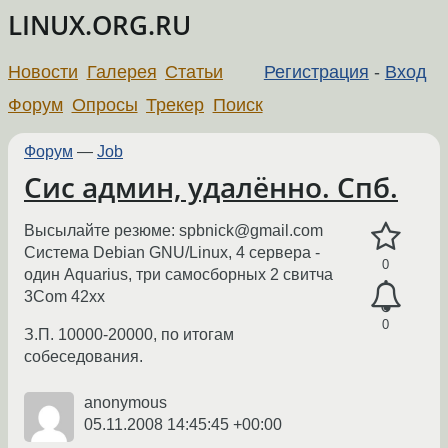
LINUX.ORG.RU
Новости
Галерея
Статьи
Регистрация
-
Вход
Форум
Опросы
Трекер
Поиск
Форум
—
Job
Сис админ, удалённо. Спб.
Высылайте резюме: spbnick@gmail.com
Система Debian GNU/Linux, 4 сервера -
0
один Aquarius, три самосборных 2 свитча
3Com 42xx
0
З.П. 10000-20000, по итогам
собеседования.
anonymous
05.11.2008 14:45:45 +00:00