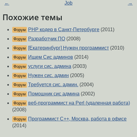
←
Job
→
Похожие темы
PHP кодер в Санкт-Петербурге
(2011)
Форум
Разработчик ПО
(2008)
Форум
[Екатеринбург] Нужен программист
(2010)
Форум
Ищем Сис админов
(2014)
Форум
услуги сис. админа
(2003)
Форум
Нужен сис. админ
(2005)
Форум
Требуется сис. админ.
(2004)
Форум
Помошник сис админа
(2002)
Форум
веб-программист на Perl (удаленная работа)
Форум
(2008)
Программист C++, Москва, работа в офисе
Форум
(2014)