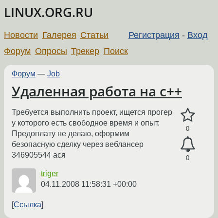
LINUX.ORG.RU
Новости
Галерея
Статьи
Регистрация
-
Вход
Форум
Опросы
Трекер
Поиск
Форум
—
Job
Удаленная работа на с++
Требуется выполнить проект, ищется прогер
у которого есть свободное время и опыт.
0
Предоплату не делаю, оформим
безопасную сделку через веблансер
346905544 ася
0
triger
04.11.2008 11:58:31 +00:00
Ссылка