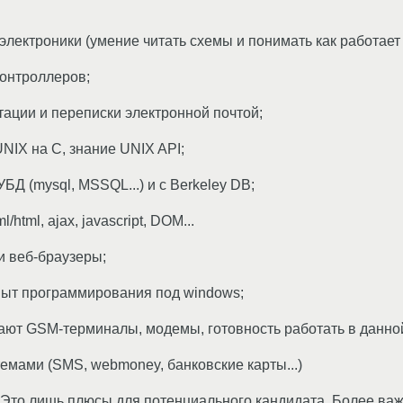
лектроники (умение читать схемы и понимать как работает 
онтроллеров;
тации и переписки электронной почтой;
NIX на C, знание UNIX API;
Д (mysql, MSSQL...) и с Berkeley DB;
html, ajax, javascript, DOM...
и веб-браузеры;
пыт программирования под windows;
тают GSM-терминалы, модемы, готовность работать в данно
емами (SMS, webmoney, банковские карты...)
 Это лишь плюсы для потенциального кандидата. Более ва