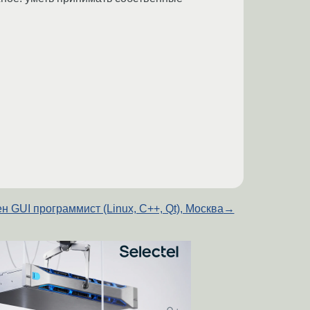
н GUI программист (Linux, C++, Qt), Москва
→