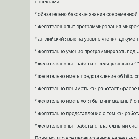
проектами;
* обязательно базовые знания современной э
* желателен опыт программирования микрок
* английский язык на уровне чтения докумен
* желательно умение программировать под U
* желателен опыт работы с реляционными СУБ
* желательно иметь представление об http, xml/
* желательно понимать как работает Apache 
* желательно иметь хотя бы минимальный о
* желательно представление о том как рабо
* желателен опыт работы с платёжными сист
Понятно, что всё перечисленное нереально.