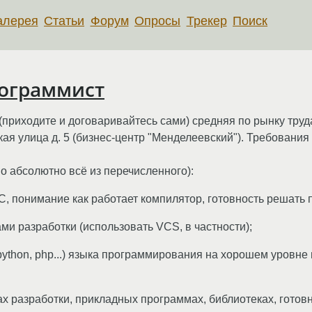
алерея
Статьи
Форум
Опросы
Трекер
Поиск
рограммист
(приходите и договаривайтесь сами) средняя по рынку труд
кая улица д. 5 (бизнес-центр "Менделеевский"). Требования
о абсолютно всё из перечисленного):
, понимание как работает компилятор, готовность решать
ми разработки (использовать VCS, в частности);
, python, php...) языка программирования на хорошем уровне
х разработки, прикладных программах, библиотеках, готовн