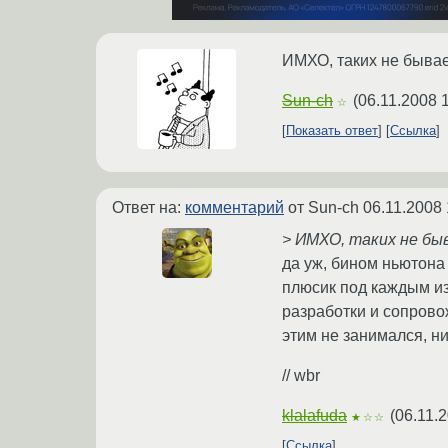
ИМХО, таких не бывае
Sun-ch
(
06.11.2008 
☆
Показать ответ
Ссылка
Ответ на:
комментарий
от Sun-ch
06.11.2008 
> ИМХО, таких не бы
да уж, бином ньютона 
плюсик под каждым из
разработки и сопровож
этим не занимался, н
// wbr
klalafuda
(
06.11.
★☆☆
Ссылка