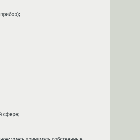
прибор);
й сфере;
жное: уметь принимать собственные