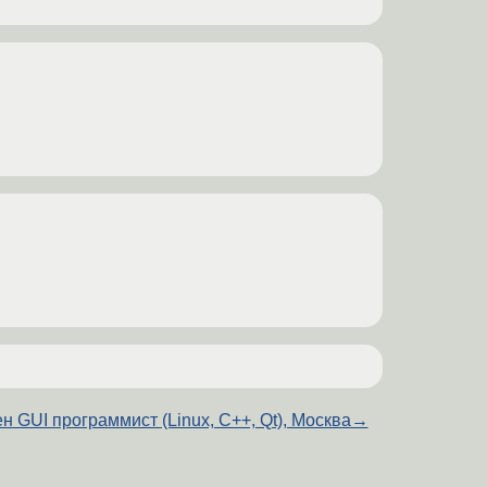
н GUI программист (Linux, C++, Qt), Москва
→