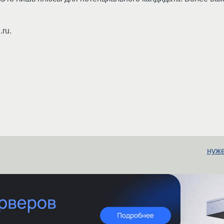
ru.
нуже