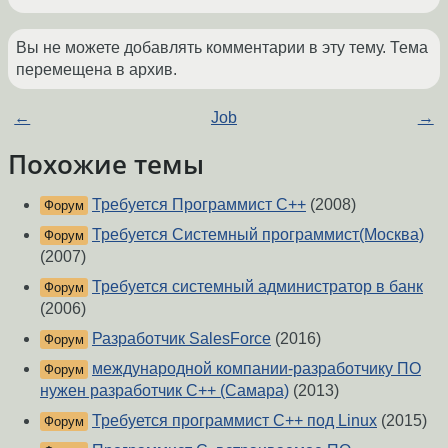
Вы не можете добавлять комментарии в эту тему. Тема
перемещена в архив.
←
Job
→
Похожие темы
Требуется Программист C++
(2008)
Форум
Требуется Системный программист(Москва)
Форум
(2007)
Требуется системный администратор в банк
Форум
(2006)
Разработчик SalesForce
(2016)
Форум
международной компании-разработчику ПО
Форум
нужен разработчик C++ (Самара)
(2013)
Требуется программист С++ под Linux
(2015)
Форум