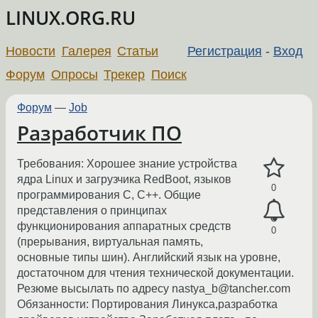
LINUX.ORG.RU
Новости
Галерея
Статьи
Регистрация
-
Вход
Форум
Опросы
Трекер
Поиск
Форум
—
Job
Разработчик ПО
Требования: Хорошее знание устройствa
ядра Linux и загрузчика RedBoot, языков
0
программирования С, C++. Общие
представления о принципах
функционирования аппаратных средств
0
(прерывания, виртуальная память,
основные типы шин). Английский язык на уровне,
достаточном для чтения технической документации.
Резюме высылать по адресу nastya_b@tancher.com
Обязанности: Портирования Линукса,разработка