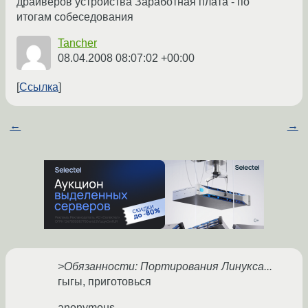
драйверов устройства Заработная плата - по
итогам собеседования
Tancher
08.04.2008 08:07:02 +00:00
Ссылка
←
→
>Обязанности: Портирования Линукса...
гыгы, приготовься
anonymous