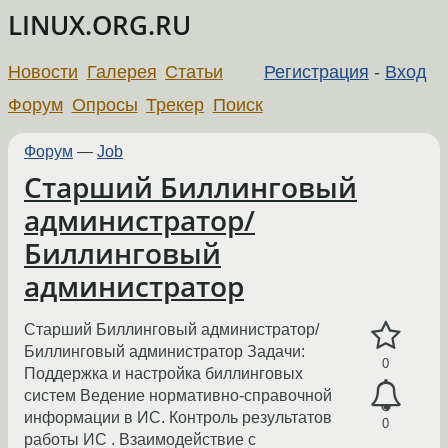
LINUX.ORG.RU
Новости
Галерея
Статьи
Регистрация
-
Вход
Форум
Опросы
Трекер
Поиск
Форум
—
Job
Старший Биллинговый
администратор/
Биллинговый
администратор
Старший Биллинговый администратор/
Биллинговый администратор Задачи:
0
Поддержка и настройка биллинговых
систем Ведение нормативно-справочной
информации в ИС. Контроль результатов
0
работы ИС . Взаимодействие с