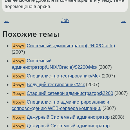
Вы не можете добавлять комментарии в эту тему. Тема
перемещена в архив.
←
Job
→
Похожие темы
Системный администратор(UNIX/Oracle)
Форум
(2007)
Системный
Форум
администратор(UNIX/Oracle)/$2200/Мск
(2007)
Специалист по тестированию/Мск
(2007)
Форум
Ведущий тестировщик/Мск
(2007)
Форум
Старший сетевой администратор/$2200
(2007)
Форум
Специалист по администрированию и
Форум
сопровождению WEB-сервера компании.
(2007)
Дежурный Системный администратор
(2008)
Форум
Дежурный Системный администратор
Форум