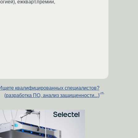
огией), ежкварт.премии,
Ищете квалифицированных специалистов?
→
(разработка ПО, анализ защищенности...)