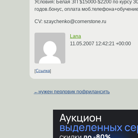
Условия: Белая ЗП $15000-$2200 по курсу 30
годов.бонус, оплата моб.телефона+обучени
CV: szaychenko@cornerstone.ru
Lana
11.05.2007 12:42:21 +00:00
Ссылка
←
нужен перловик пофрилансить