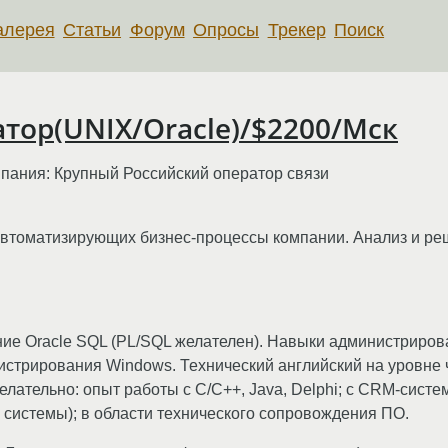
алерея
Статьи
Форум
Опросы
Трекер
Поиск
ор(UNIX/Oracle)/$2200/Мск
пания: Крупный Российский оператор связи
втоматизирующих бизнес-процессы компании. Анализ и ре
ие Oracle SQL (PL/SQL желателен). Навыки администриров
дминистрирования Windows. Технический английский на уровн
елательно: опыт работы c C/C++, Java, Delphi; с СRМ-систе
системы); в области технического сопровождения ПО.