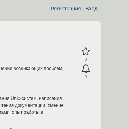
Регистрация
-
Вход
0
шение возникающих проблем,
0
ания Unix-систем, написания
е чтения документации. Умение
мами; опыт работы в