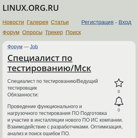
LINUX.ORG.RU
Новости
Галерея
Статьи
Регистрация
-
Вход
Форум
Опросы
Трекер
Поиск
Форум
—
Job
Специалист по
тестированию/Мск
Специалист по тестированию/Ведущий
тестировщик
0
Обязанности:
Проведение функционального и
0
нагрузочного тестирования ПО Подготовка
и участие в инсталляции нового ПО ИС компании.
Взаимодействие с разработчиками. Оптимизация,
анализ и поиск ошибок ПО.