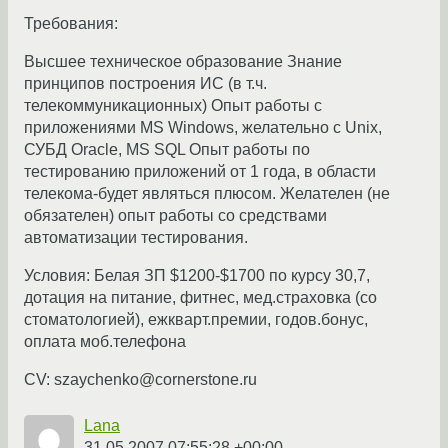
Требования:
Высшее техническое образование Знание
принципов построения ИС (в т.ч.
телекоммуникационных) Опыт работы с
приложениями MS Windows, желательно с Unix,
СУБД Oracle, MS SQL Опыт работы по
тестированию приложений от 1 года, в области
телекома-будет являться плюсом. Желателен (не
обязателен) опыт работы со средствами
автоматизации тестирования.
Условия: Белая ЗП $1200-$1700 по курсу 30,7,
дотация на питание, фитнес, мед.страховка (со
стоматологией), ежкварт.премии, годов.бонус,
оплата моб.телефона
CV: szaychenko@cornerstone.ru
Lana
31.05.2007 07:55:28 +00:00