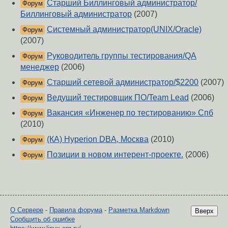
Старший Биллинговый администратор/
Форум
Биллинговый администратор
(2007)
Системный администратор(UNIX/Oracle)
Форум
(2007)
Руководитель группы тестирования/QA
Форум
менеджер
(2006)
Старший сетевой администратор/$2200
(2007)
Форум
Ведущий тестировщик ПО/Team Lead
(2006)
Форум
Вакансия «Инженер по тестированию» Спб
Форум
(2010)
(КА) Hyperion DBA, Москва
(2010)
Форум
Позиции в новом интерент-проекте.
(2006)
Форум
О Сервере
-
Правила форума
-
Разметка Markdown
Вверх
Сообщить об ошибке