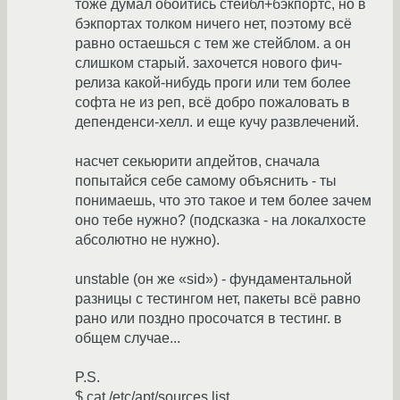
тоже думал обойтись стейбл+бэкпортс, но в
бэкпортах толком ничего нет, поэтому всё
равно остаешься с тем же стейблом. а он
слишком старый. захочется нового фич-
релиза какой-нибудь проги или тем более
софта не из реп, всё добро пожаловать в
депенденси-хелл. и еще кучу развлечений.
насчет секьюрити апдейтов, сначала
попытайся себе самому объяснить - ты
понимаешь, что это такое и тем более зачем
оно тебе нужно? (подсказка - на локалхосте
абсолютно не нужно).
unstable (он же «sid») - фундаментальной
разницы с тестингом нет, пакеты всё равно
рано или поздно просочатся в тестинг. в
общем случае...
P.S.
$ cat /etc/apt/sources.list