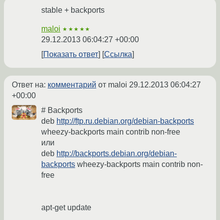
stable + backports
maloi
★★★★★
29.12.2013 06:04:27 +00:00
Показать ответ
Ссылка
Ответ на:
комментарий
от maloi
29.12.2013 06:04:27
+00:00
# Backports
deb
http://ftp.ru.debian.org/debian-backports
wheezy-backports main contrib non-free
или
deb
http://backports.debian.org/debian-
backports
wheezy-backports main contrib non-
free
apt-get update