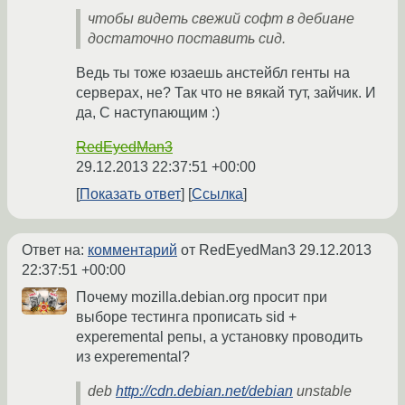
чтобы видеть свежий софт в дебиане
достаточно поставить сид.
Ведь ты тоже юзаешь анстейбл генты на
серверах, не? Так что не вякай тут, зайчик. И
да, С наступающим :)
RedEyedMan3
29.12.2013 22:37:51 +00:00
Показать ответ
Ссылка
Ответ на:
комментарий
от RedEyedMan3
29.12.2013
22:37:51 +00:00
Почему mozilla.debian.org просит при
выборе тестинга прописать sid +
experemental репы, а установку проводить
из experemental?
deb
http://cdn.debian.net/debian
unstable