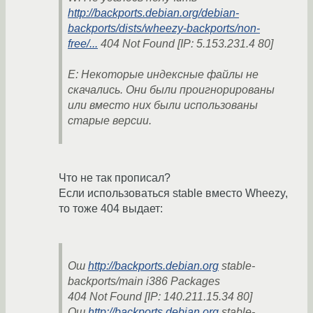
http://backports.debian.org/debian-
backports/dists/wheezy-backports/non-
free/...
404 Not Found [IP: 5.153.231.4 80]
E: Некоторые индексные файлы не
скачались. Они были проигнорированы
или вместо них были использованы
старые версии.
Что не так прописал?
Если использоваться stable вместо Wheezy,
то тоже 404 выдает:
Ош
http://backports.debian.org
stable-
backports/main i386 Packages
404 Not Found [IP: 140.211.15.34 80]
Ош
http://backports.debian.org
stable-