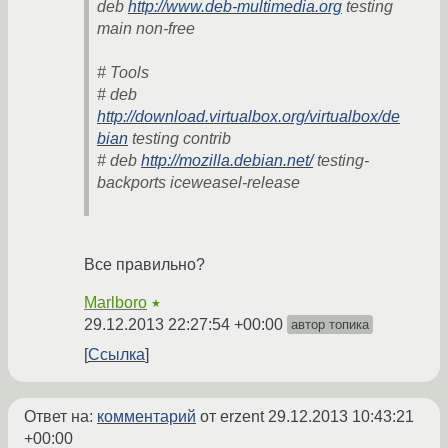
deb
http://www.deb-multimedia.org
testing
main non-free
# Tools
# deb
http://download.virtualbox.org/virtualbox/de
bian
testing contrib
# deb
http://mozilla.debian.net/
testing-
backports iceweasel-release
Все правильно?
Marlboro
★
29.12.2013 22:27:54 +00:00
автор топика
Ссылка
Ответ на:
комментарий
от erzent
29.12.2013 10:43:21
+00:00