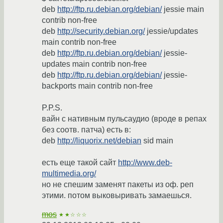
deb
http://ftp.ru.debian.org/debian/
jessie main
contrib non-free
deb
http://security.debian.org/
jessie/updates
main contrib non-free
deb
http://ftp.ru.debian.org/debian/
jessie-
updates main contrib non-free
deb
http://ftp.ru.debian.org/debian/
jessie-
backports main contrib non-free
P.P.S.
вайн с нативным пульсаудио (вроде в репах
без соотв. патча) есть в:
deb
http://liquorix.net/debian
sid main
есть еще такой сайт
http://www.deb-
multimedia.org/
но не спешим заменят пакеты из оф. реп
этими. потом выковыривать замаешься.
mos
★★☆☆☆