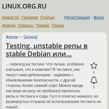
LINUX.ORG.RU
Новости
Галерея
Статьи
Регистрация
-
Вход
Форум
Опросы
Трекер
Поиск
Форум
—
General
Testing, unstable репы в
stable Debian или...
... переход на тестинг. Что лучше, особенно
учитывая, что я новичек? В тестинге, как
0
пишут сами дебианщики - задержки с
обновлениями безопасности, с другой
стороны более свежий софт. Можно вроде
1
как (еще ни разу не пробовал) прописать
репы и тестинга и сида. Гугл я почитал немного, но
развернутых отзывов об использовании тестинга не
нашел.