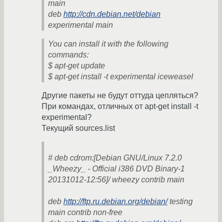
main
deb
http://cdn.debian.net/debian
experimental main
You can install it with the following
commands:
$ apt-get update
$ apt-get install -t experimental iceweasel
Другие пакеты не будут оттуда цепляться?
При командах, отличных от apt-get install -t
experimental?
Текущий sources.list
# deb cdrom:[Debian GNU/Linux 7.2.0
_Wheezy_ - Official i386 DVD Binary-1
20131012-12:56]/ wheezy contrib main
deb
http://ftp.ru.debian.org/debian/
testing
main contrib non-free