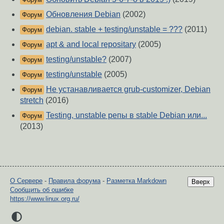
Обновления Debian
(2002)
Форум
debian. stable + testing/unstable = ???
(2011)
Форум
apt & and local repositary
(2005)
Форум
testing/unstable?
(2007)
Форум
testing/unstable
(2005)
Форум
Не устанавливается grub-customizer, Debian
Форум
stretch
(2016)
Testing, unstable репы в stable Debian или...
Форум
(2013)
О Сервере
-
Правила форума
-
Разметка Markdown
Вверх
Сообщить об ошибке
https://www.linux.org.ru/