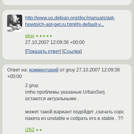
http://www.us.debian.org/doc/manuals/apt-
howto/ch-apt-get.ru.html#s-default-v...
gruy
★★★★★
27.10.2007 12:09:36 +00:00
Показать ответ
Ссылка
Ответ на:
комментарий
от gruy
27.10.2007 12:09:36
+00:00
2 gruy
imho проблемы указаные UrbanSerj
остаются актуальными .
может такой вариант подойдет ,скачать сорс
пакета из unstable и собрать его в stable . ??
j262
★★