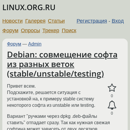
LINUX.ORG.RU
Новости
Галерея
Статьи
Регистрация
-
Вход
Форум
Опросы
Трекер
Поиск
Форум
—
Admin
Debian: совмещение софта
из разных веток
(stable/unstable/testing)
Привет всем.
Подскажите, решается ситуация с
0
установкой на, к примеру stable систему
некоторого софта из unstable или testing.
0
Вариант "ручками через dpkg .deb-файлы
ставить" отпадает сразу. Так как нужная свежая
софтина может зависеть от двух десятков