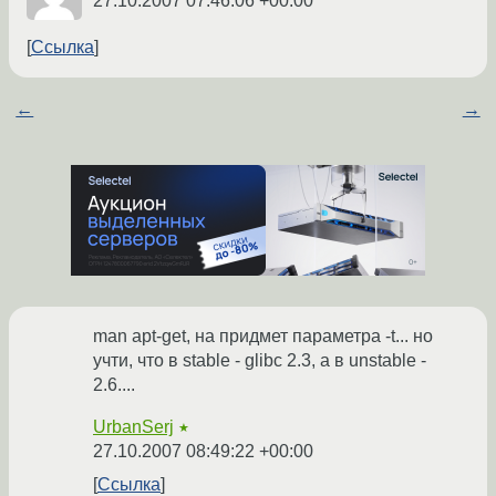
27.10.2007 07:46:06 +00:00
Ссылка
←
→
man apt-get, на придмет параметра -t... но
учти, что в stable - glibc 2.3, а в unstable -
2.6....
UrbanSerj
★
27.10.2007 08:49:22 +00:00
Ссылка