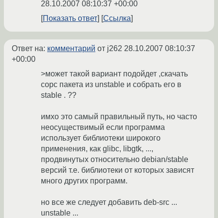
28.10.2007 08:10:37 +00:00
Показать ответ
Ссылка
Ответ на:
комментарий
от j262
28.10.2007 08:10:37
+00:00
>может такой вариант подойдет ,скачать
сорс пакета из unstable и собрать его в
stable . ??
имхо это самый правильный путь, но часто
неосуществимый если программа
использует библиотеки широкого
применения, как glibc, libgtk, ...,
продвинутых относительно debian/stable
версий т.е. библиотеки от которых зависят
много других программ.
но все же следует добавить deb-src ...
unstable ...