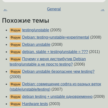
←
General
→
Похожие темы
testing/unstable
(2005)
Форум
Debian: testing+unstable+experimental
(2008)
Форум
Debian unstable
(2008)
Форум
debian. stable + testing/unstable = ???
(2011)
Форум
Почему у меня дистрибутив Debian
Форум
testing/unstable а не просто testing?
(2006)
Debian unstable безопаснее чем testing?
Форум
(2009)
Debian: совмещение софта из разных веток
Форум
(stable/unstable/testing)
(2007)
debian testing + unstable одновременно
(2009)
Форум
Hardware tests
(2003)
Форум