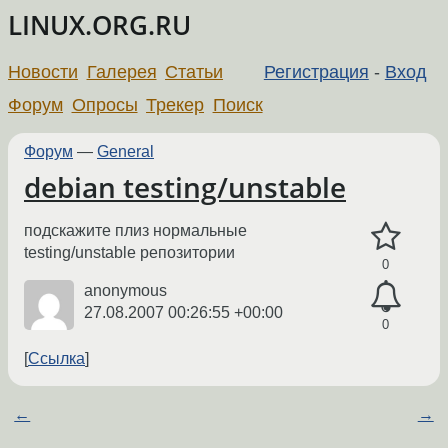
LINUX.ORG.RU
Новости
Галерея
Статьи
Регистрация
-
Вход
Форум
Опросы
Трекер
Поиск
Форум
—
General
debian testing/unstable
подскажите плиз нормальные
testing/unstable репозитории
0
anonymous
27.08.2007 00:26:55 +00:00
0
Ссылка
←
→