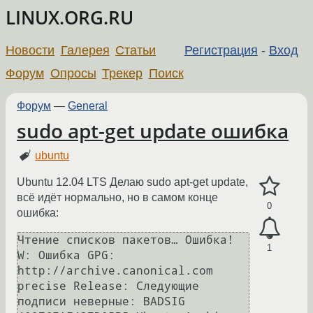
LINUX.ORG.RU
Новости
Галерея
Статьи
Регистрация
-
Вход
Форум
Опросы
Трекер
Поиск
Форум
—
General
sudo apt-get update ошибка
ubuntu
Ubuntu 12.04 LTS Делаю sudo apt-get update,
всё идёт нормально, но в самом конце
0
ошибка:
Чтение списков пакетов… Ошибка!

1
W: Ошибка GPG: 
http://archive.canonical.com 
precise Release: Следующие 
подписи неверные: BADSIG 