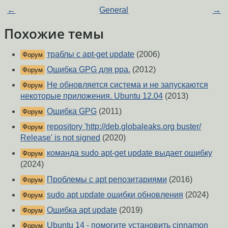
←
General
→
Похожие темы
траблы с apt-get update
(2006)
Форум
Ошибка GPG для ppa.
(2012)
Форум
Не обновляется система и не запускаются
Форум
некоторые приложения. Ubuntu 12.04
(2013)
Ошибка GPG
(2011)
Форум
repository 'http://deb.globaleaks.org buster/
Форум
Release' is not signed
(2020)
команда sudo apt-get update выдает ошибку
Форум
(2024)
Проблемы с apt репозитариями
(2016)
Форум
sudo apt update ошибки обновления
(2024)
Форум
Ошибка apt update
(2019)
Форум
Ubuntu 14 - помогите установить cinnamon
Форум