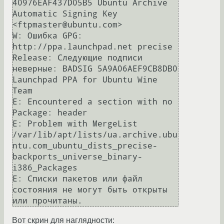
40976EAF437D05B5 Ubuntu Archive 
Automatic Signing Key 
<ftpmaster@ubuntu.com>

W: Ошибка GPG: 
http://ppa.launchpad.net precise 
Release: Следующие подписи 
неверные: BADSIG 5A9A06AEF9CB8DB0 
Launchpad PPA for Ubuntu Wine 
Team

E: Encountered a section with no 
Package: header

E: Problem with MergeList 
/var/lib/apt/lists/ua.archive.ubu
ntu.com_ubuntu_dists_precise-
backports_universe_binary-
i386_Packages

E: Списки пакетов или файл 
состояния не могут быть открыты 
Вот скрин для наглядности: