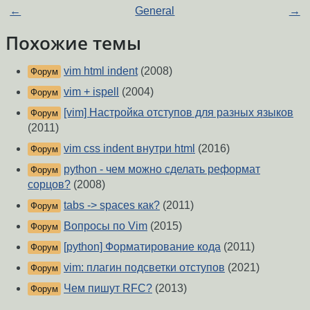
←
General
→
Похожие темы
vim html indent
(2008)
Форум
vim + ispell
(2004)
Форум
[vim] Настройка отступов для разных языков
Форум
(2011)
vim css indent внутри html
(2016)
Форум
python - чем можно сделать реформат
Форум
сорцов?
(2008)
tabs -> spaces как?
(2011)
Форум
Вопросы по Vim
(2015)
Форум
[python] Форматирование кода
(2011)
Форум
vim: плагин подсветки отступов
(2021)
Форум
Чем пишут RFC?
(2013)
Форум