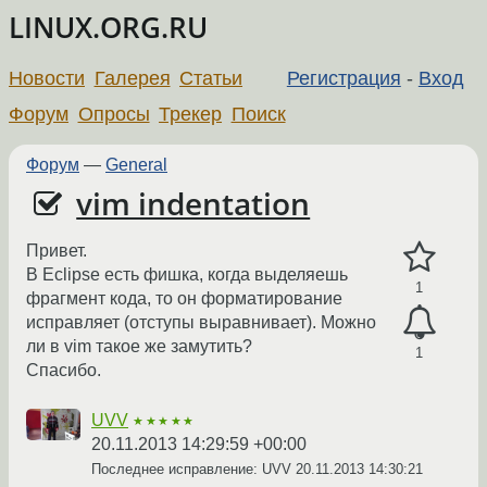
LINUX.ORG.RU
Новости
Галерея
Статьи
Регистрация
-
Вход
Форум
Опросы
Трекер
Поиск
Форум
—
General
vim indentation
Привет.
В Eclipse есть фишка, когда выделяешь
1
фрагмент кода, то он форматирование
исправляет (отступы выравнивает). Можно
ли в vim такое же замутить?
1
Спасибо.
UVV
★★★★★
20.11.2013 14:29:59 +00:00
Последнее исправление: UVV
20.11.2013 14:30:21