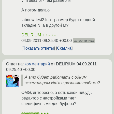
vim test1.pl - там размер N
А потом делаю
tabnew test2.lua - размер будет в одной
вкладке N, а в другой M?
DELIRIUM
☆☆☆☆☆
04.09.2011 09:25:40 +00:00
автор топика
Показать ответы
Ссылка
Ответ на:
комментарий
от DELIRIUM
04.09.2011
09:25:40 +00:00
А это будет работать с одним
экземпляром vim'а и разными табами?
OMG, интересно, а есть какой нибудь
редактор с настройками *не*
специфичными для буфера?
baverman
★★★