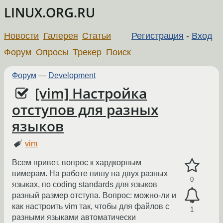
LINUX.ORG.RU
Новости
Галерея
Статьи
Регистрация
-
Вход
Форум
Опросы
Трекер
Поиск
Форум
—
Development
[vim] Настройка
отступов для разных
языков
vim
Всем привет, вопрос к хардкорным
вимерам. На работе пишу на двух разных
0
языках, по coding standards для языков
разный размер отступа. Вопрос: можно-ли и
как настроить vim так, чтобы для файлов с
1
разными языками автоматически