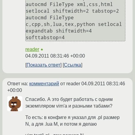
autocmd FileType xml,css,html 
setlocal shiftwidth=2 tabstop=2

autocmd FileType 
c,cpp,sh,lua,tex,python setlocal 
expandtab shiftwidth=4 
reader
★
04.09.2011 08:31:46 +00:00
Показать ответ
Ссылка
Ответ на:
комментарий
от reader
04.09.2011 08:31:46
+00:00
Спасибо. А это будет работать с одним
экземпляром vim'а и разными табами?
То есть: в конфиге я указал для .pl размер
N, а для .lua M, и потом я делаю