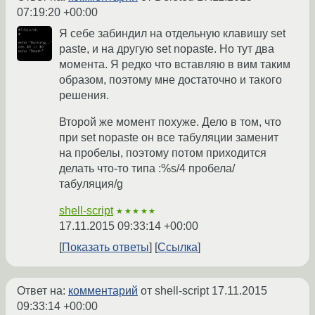
07:19:20 +00:00
Я себе забиндил на отдельную клавишу set
paste, и на другую set nopaste. Но тут два
момента. Я редко что вставляю в вим таким
образом, поэтому мне достаточно и такого
решения.
Второй же момент похуже. Дело в том, что
при set nopaste он все табуляции заменит
на пробелы, поэтому потом приходится
делать что-то типа :%s/4 пробела/
табуляция/g
shell-script
★★★★★
17.11.2015 09:33:14 +00:00
Показать ответы
Ссылка
Ответ на:
комментарий
от shell-script
17.11.2015
09:33:14 +00:00