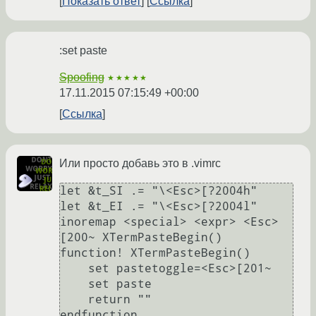
Показать ответ
Ссылка
:set paste
Spoofing
★★★★★
17.11.2015 07:15:49 +00:00
Ссылка
Или просто добавь это в .vimrc
let &t_SI .= "\<Esc>[?2004h"

let &t_EI .= "\<Esc>[?2004l"

inoremap <special> <expr> <Esc>
[200~ XTermPasteBegin()

function! XTermPasteBegin()

    set pastetoggle=<Esc>[201~

    set paste

    return ""
