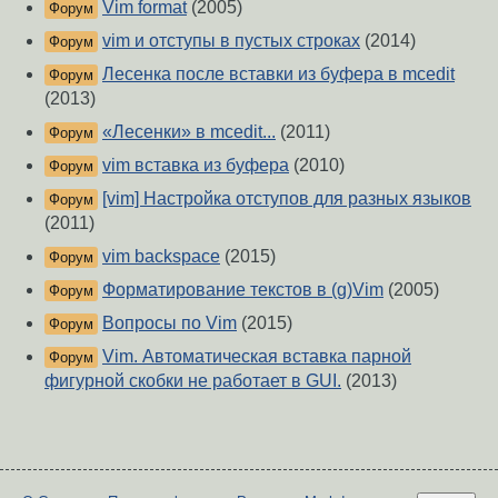
Vim format
(2005)
Форум
vim и отступы в пустых строках
(2014)
Форум
Лесенка после вставки из буфера в mcedit
Форум
(2013)
«Лесенки» в mcedit...
(2011)
Форум
vim вставка из буфера
(2010)
Форум
[vim] Настройка отступов для разных языков
Форум
(2011)
vim backspace
(2015)
Форум
Форматирование текстов в (g)Vim
(2005)
Форум
Вопросы по Vim
(2015)
Форум
Vim. Автоматическая вставка парной
Форум
фигурной скобки не работает в GUI.
(2013)