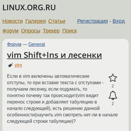
LINUX.ORG.RU
Новости
Галерея
Статьи
Регистрация
-
Вход
Форум
Опросы
Трекер
Поиск
Форум
—
General
vim Shift+Ins и лесенки
vim
Если в vim включены автоматические
отступы, то при вставке текста с отступами -
2
получаем лесенку, если подумать, то
понятно почему так происходит(vim видит
перенос строки и добавляет табуляцию в
2
начало следующей), есть решение данной
особенности(научить vim смотреть нет-ли в начале
следующей строки табуляции)?