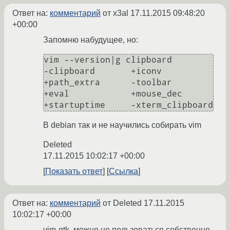
Ответ на:
комментарий
от x3al
17.11.2015 09:48:20
+00:00
Запомню набудущее, но:
vim --version|g clipboard

-clipboard       +iconv           
+path_extra      -toolbar

+eval            +mouse_dec       
В debian так и не научились собирать vim
Deleted
17.11.2015 10:02:17 +00:00
Показать ответ
Ссылка
Ответ на:
комментарий
от Deleted
17.11.2015
10:02:17 +00:00
vim-gtk, можно не пользоваться собственно