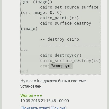
ight (image))

	cairo_set_source_surface 
(cr, image, 0, 0)

	cairo_paint (cr)

	cairo_surface_destroy 
(image)

	-- destroy cairo

	-------------------------
---

	cairo_destroy(cr)

	cairo_surface_destroy(cs)

	cr=nil

Развернуть
Ну и сам lua должен быть в системе
установлен.
Worron
★★★
19.09.2013 21:16:48 +00:00
Показать ответ
Ссылка