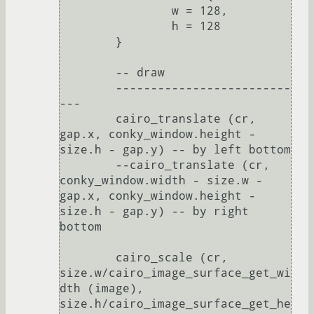
		w = 128,

		h = 128

	}

	-- draw

	-------------------------
---

	cairo_translate (cr, 
gap.x, conky_window.height - 
size.h - gap.y) -- by left bottom

	--cairo_translate (cr, 
conky_window.width - size.w - 
gap.x, conky_window.height - 
size.h - gap.y) -- by right 
bottom

	cairo_scale (cr, 
size.w/cairo_image_surface_get_wi
dth (image), 
size.h/cairo_image_surface_get_he