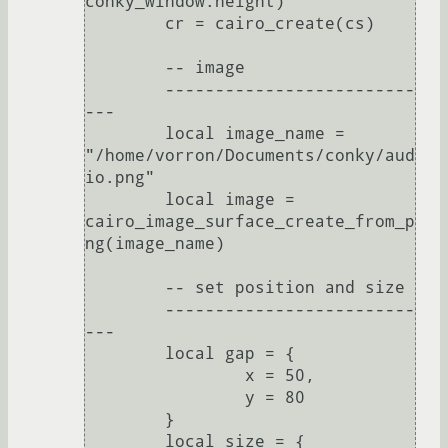
conky_window.height)

	cr = cairo_create(cs)

	-- image

	-------------------------
---

	local image_name = 
"/home/vorron/Documents/conky/aud
io.png"

	local image = 
cairo_image_surface_create_from_p
ng(image_name)

	-- set position and size

	-------------------------
---

	local gap = {

		x = 50,

		y = 80

	}

	local size = {
