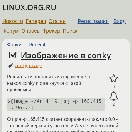
LINUX.ORG.RU
Новости
Галерея
Статьи
Регистрация
-
Вход
Форум
Опросы
Трекер
Поиск
Форум
—
General
Изображение в conky
conky
,
image
Решил таки поставить изображение в
вывод conky и столкнулся с такой
0
проблемой.
${image ~/Ar14119.jpg -p 165,415 
2
-s 96x72}
Опция -p 165,415 считает координаты так, что 0,0 -
это левый верхний угол conky. А мне нужен любой,