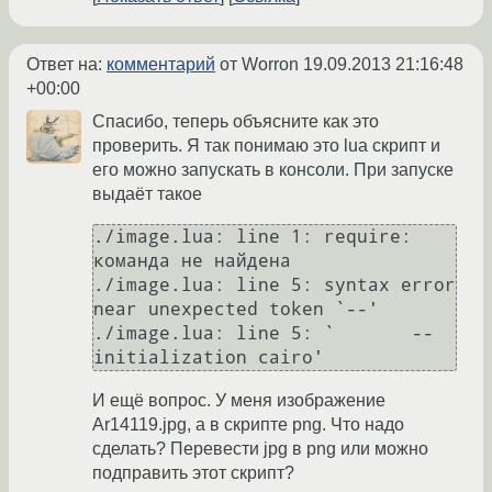
Ответ на:
комментарий
от Worron
19.09.2013 21:16:48
+00:00
Спасибо, теперь объясните как это
проверить. Я так понимаю это lua скрипт и
его можно запускать в консоли. При запуске
выдаёт такое
./image.lua: line 1: require: 
команда не найдена

./image.lua: line 5: syntax error 
near unexpected token `--'

./image.lua: line 5: `       -- 
И ещё вопрос. У меня изображение
Ar14119.jpg, а в скрипте png. Что надо
сделать? Перевести jpg в png или можно
подправить этот скрипт?