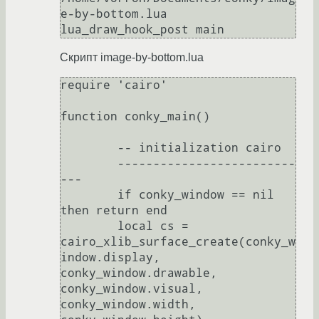
e-by-bottom.lua

lua_draw_hook_post main
Скрипт image-by-bottom.lua
require 'cairo'

function conky_main()

	-- initialization cairo

	-------------------------
---

	if conky_window == nil 
then return end

	local cs = 
cairo_xlib_surface_create(conky_w
indow.display, 
conky_window.drawable, 
conky_window.visual, 
conky_window.width, 