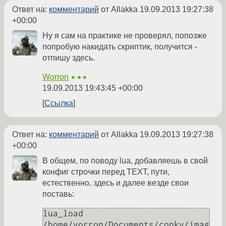
Ответ на:
комментарий
от Allakka
19.09.2013 19:27:38
+00:00
Ну я сам на практике не проверял, попозже
попробую накидать скриптик, получится -
отпишу здесь.
Worron
★★★
19.09.2013 19:43:45 +00:00
Ссылка
Ответ на:
комментарий
от Allakka
19.09.2013 19:27:38
+00:00
В общем, по поводу lua, добавляешь в свой
конфиг строчки перед TEXT, пути,
естественно, здесь и далее везде свои
поставь:
lua_load 
/home/vorron/Documents/conky/imag