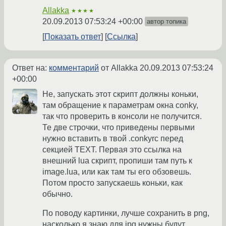
Allakka
★★★★
20.09.2013 07:53:24 +00:00
автор топика
Показать ответ
Ссылка
Ответ на:
комментарий
от Allakka
20.09.2013 07:53:24
+00:00
Не, запускать этот скрипт должны коньки,
там обращение к параметрам окна conky,
так что проверить в консоли не получится.
Те две строчки, что приведены первыми
нужно вставить в твой .conkyrc перед
секцией TEXT. Первая это ссылка на
внешний lua скрипт, пропиши там путь к
image.lua, или как там ты его обзовешь.
Потом просто запускаешь коньки, как
обычно.
По поводу картинки, лучше сохранить в png,
насколько я знаю для jpg нужны будут