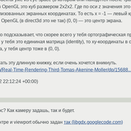
 в OpenGL это куб размером 2x2x2. Где по оси z значения это п
изованных экранных координатах. То есть x = -1 — левый кр
OpenGL (в direct3d это не так) (0, 0) — это центр экрана.
l.so подсказывает, что скорее всего у тебя ортографическая 
ебя это едининая матрица (identity), то xy-координаты в o
, у тебя центр тоже в (0, 0).
ть эту длинную книжку, если очень хочется вникнуть.
/Real-Time-Rendering-Third-Tomas-Akenine-Moller/dp/15688..
2 22:12:24 +00:00
)
с? Как камеру задашь, так и будет.
ентре и viewport обычно задан
так (libgdx.googlecode.com)