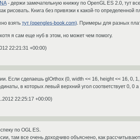
qNA
- держи замечательную книжку по OpenGL ES 2.0, тут все
как рисовать. Книга без привязки к какой-то определенной 
жно взять
тут (opengles-book.com)
. Примеры для разных плат
хотя я сам еще нуб в этом, но может чем помогу.
012 22:21:31 +00:00
)
и. Если сделаешь glOrthox (0, width << 16, height << 16, 0, 
инаты, в которых левый верхний угол соответствует 0, 0 а п
1.2012 22:25:17 +00:00
)
спеку по OGL ES.
рсии, там все очень доходчиво объяснено, как рассчитывают