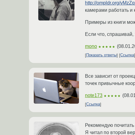
http://ompldr.org/vMzZ
камерами работать и 
Примеры из книги мо
Если что, спрашивай, 
mono
(
08.01.2
★★★★★
Показать ответы
Ссылка
Все зависит от проекци
точек привычные коорд
note173
(
08.0
★★★★★
Ссылка
Рекомендую почитать 
Я читал по второй ве