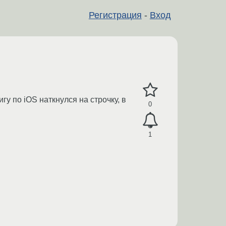
Регистрация
-
Вход
гу по iOS наткнулся на строчку, в
0
1