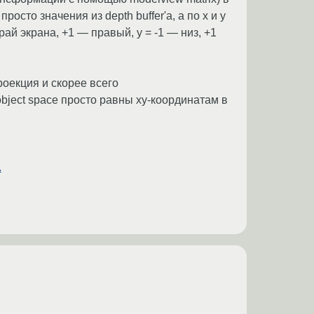
росто значения из depth buffer'а, а по x и y
ай экрана, +1 — правый, y = -1 — низ, +1
проекция и скорее всего
bject space просто равны xy-координатам в
.