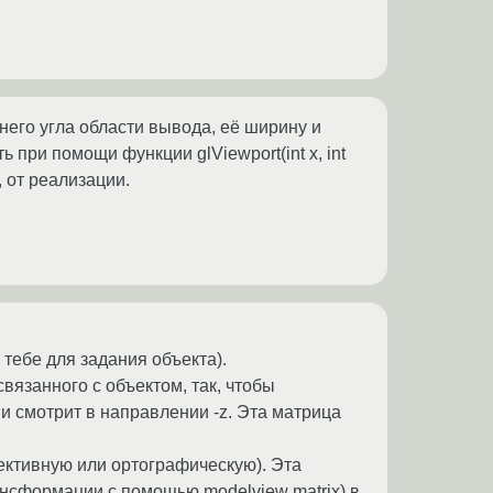
него угла области вывода, её ширину и
 при помощи функции glViewport(int x, int
, от реализации.
 тебе для задания объекта).
вязанного с объектом, так, чтобы
) и смотрит в направлении -z. Эта матрица
пективную или ортографическую). Эта
ансформации с помощью modelview matrix) в