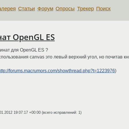
алерея
Статьи
Форум
Опросы
Трекер
Поиск
ат OpenGL ES
динат для OpenGL ES ?
спользования canvas это левый верхний угол, но почитав кни
http://forums.macrumors.com/showthread.php?t=1223976
)
01.2012 19:07:17 +00:00
(всего исправлений: 1)