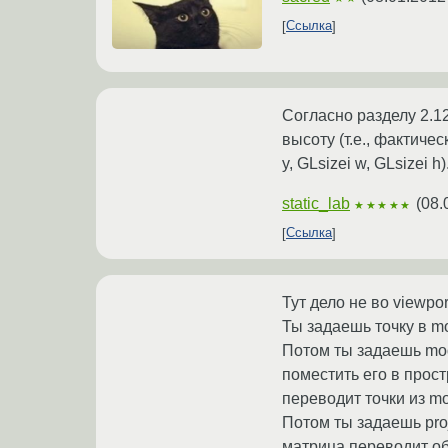
Ссылка
Согласно разделу 2.1
высоту (т.е., фактиче
y, GLsizei w, GLsizei
static_lab
(
08.
★★★★★
Ссылка
Тут дело не во viewpor
Ты задаешь точку в mo
Потом ты задаешь mod
поместить его в прост
переводит точки из mo
Потом ты задаешь proj
матрица переводит об