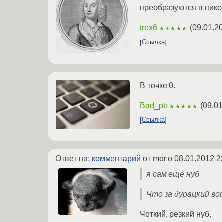
преобразуются в пикс
trex6
(
09.01.2
★★★★★
Ссылка
В точке 0.
Bad_ptr
(
09.01
★★★★★
Ссылка
Ответ на:
комментарий
от mono
08.01.2012 2
я сам еще нуб
Что за дурацкий во
Чоткий, резкий нуб.