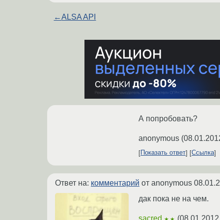
←
ALSA API
А попробовать?
anonymous
(
08.01.201
Показать ответ
Ссылка
Ответ на:
комментарий
от anonymous
08.01.
дак пока не на чем.
sacred
(
08.01.2012
★★