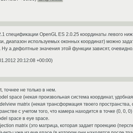
2.1 спецификации OpenGL ES 2.0.25 координаты левого ниж
ски, диапазон используемых оконных координат) можно задать
 h). Ну а дефолтные значения этой функции зависят, очевидно
01.2012 20:12:08 +00:00
)
t, точнее не только в нем.
del space (некая произвольная система координат, удобная
elview matrix (некая трансформация твоего пространства, с
ранстве с учетом того, что камера находится в точке (0, 0, 0
del space в eye space.
ection matrix (это матрица, которая задает проекцию (перс
ъекты уже из eye space (в котором они находятся после тр