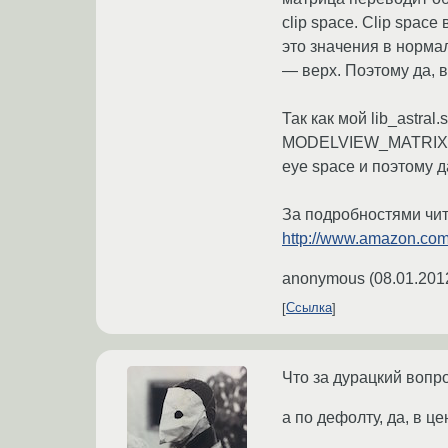
clip space. Clip space
это значения в нормал
— верх. Поэтому да, в 
Так как мой lib_astra
MODELVIEW_MATRIX у т
eye space и поэтому да
За подробностями чита
http://www.amazon.com
anonymous
(
08.01.201
Ссылка
Что за дурацкий вопро
а по дефолту, да, в ц