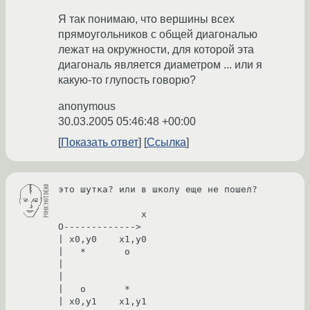
Я так понимаю, что вершины всех
прямоугольников с общей диагональю
лежат на окружности, для которой эта
диагональ является диаметром ... или я
какую-то глупость говорю?
anonymous
30.03.2005 05:46:48 +00:00
Показать ответ
Ссылка
это шутка? или в школу еще не пошел?

               x

O------------->

| x0,y0    x1,y0

|   *       o

|

|

|   o       *

| x0,y1    x1,y1
