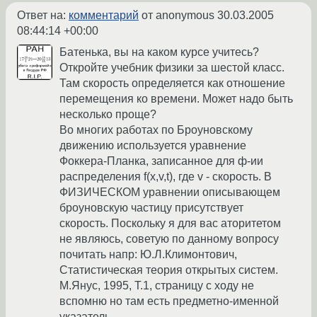
Ответ на:
комментарий
от anonymous
30.03.2005
08:44:14 +00:00
Батенька, вы на каком курсе учитесь?
Откройте учебник физики за шестой класс.
Там скорость определяется как отношение
перемещения ко времени. Может надо быть
несколько проще?
Во многих работах по Броуновскому
движению используется уравнение
Фоккера-Планка, записанное для ф-ии
распределения f(x,v,t), где v - скорость. В
ФИЗИЧЕСКОМ уравнении описывающем
броуновскую частицу присутствует
скорость. Поскольку я для вас аторитетом
не являюсь, советую по данному вопросу
почитать напр: Ю.Л.Климонтович,
Статистическая теория открытых систем.
М.Янус, 1995, Т.1, страницу с ходу не
вспомню но там есть предметно-именной
указатель.