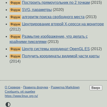
Построить прямоугольник по 2 точкам
(2015)
Форум
SVG, параметры
(2020)
Форум
алгоритм поиска свободного места
(2013)
Форум
Центрирование второй X-серсси на мониторе
Форум
(2012)
Размытие изображение, что делать с
Форум
крайними пикселями
(2013)
Центр системы координат OpenGL ES
(2012)
Форум
Получить координаты видимой части карты
Форум
(2014)
О Сервере
-
Правила форума
-
Разметка Markdown
Вверх
Сообщить об ошибке
https://www.linux.org.ru/