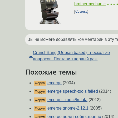
brothermechanic
★★★
Ссылка
Вы не можете добавлять комментарии в эту т
CrunchBang (Debian based) - несколько
←
вопросов. Поставил первый раз.
Похожие темы
emerge
(2004)
Форум
emerge speech-tools failed
(2014)
Форум
emerge --root=/trulala
(2012)
Форум
emerge gnome-2.12.1
(2005)
Форум
emerge ведёт себя странно
(2014)
Форум