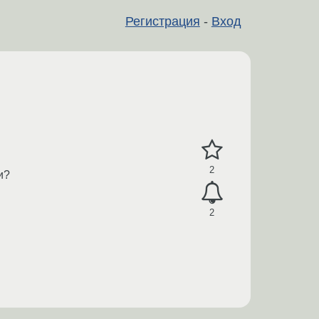
Регистрация
-
Вход
2
и?
2