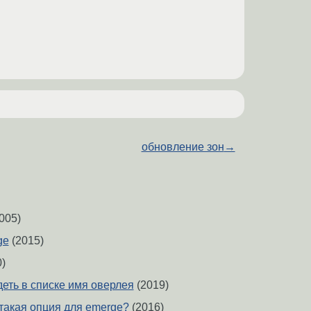
обновление зон
→
005)
ge
(2015)
)
деть в списке имя оверлея
(2019)
такая опция для emerge?
(2016)