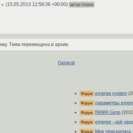
(
15.05.2013 12:58:36 +00:00
)
автор топика
★★
ему. Тема перемещена в архив.
General
emerge system
(2
Форум
параметры emer
Форум
[9999] Gimp
(2010
Форум
emerge --ask уви
Форум
Мне приснилась 
Форум