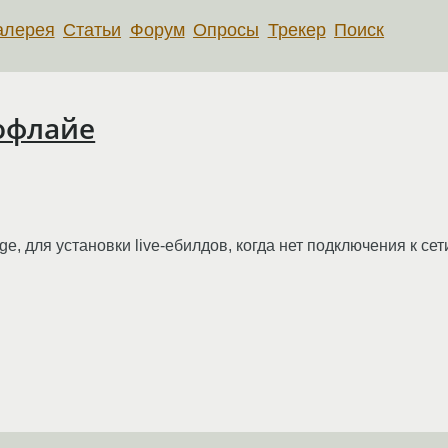
алерея
Статьи
Форум
Опросы
Трекер
Поиск
 офлайе
e, для установки live-ебилдов, когда нет подключения к сет