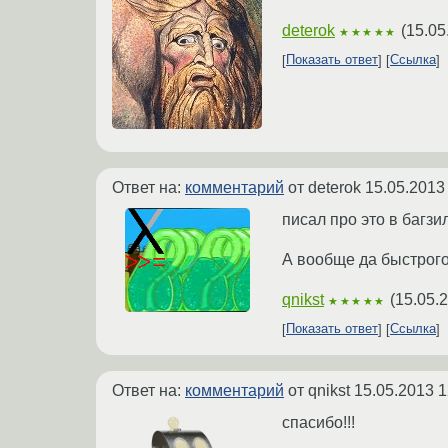
deterok
(
15.05
★★★★★
Показать ответ
Ссылка
Ответ на:
комментарий
от deterok
15.05.2013
писал про это в багз
А вообще да быстрого
qnikst
(
15.05.
★★★★★
Показать ответ
Ссылка
Ответ на:
комментарий
от qnikst
15.05.2013 1
спасибо!!!