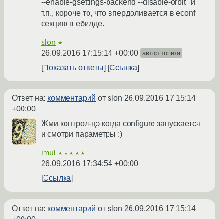
--enable-gsettings-backend --disable-orbit" и
т.п., короче то, что впердоливается в econf
секцию в ебилде.
slon
★
26.09.2016 17:15:14 +00:00
автор топика
Показать ответы
Ссылка
Ответ на:
комментарий
от slon
26.09.2016 17:15:14
+00:00
Жми контрол-цэ когда configure запускается
и смотри параметры :)
imul
★★★★★
26.09.2016 17:34:54 +00:00
Ссылка
Ответ на:
комментарий
от slon
26.09.2016 17:15:14