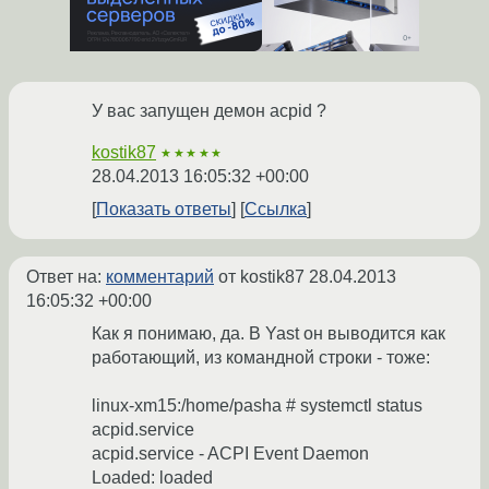
У вас запущен демон acpid ?
kostik87
★★★★★
28.04.2013 16:05:32 +00:00
Показать ответы
Ссылка
Ответ на:
комментарий
от kostik87
28.04.2013
16:05:32 +00:00
Как я понимаю, да. В Yast он выводится как
работающий, из командной строки - тоже:
linux-xm15:/home/pasha # systemctl status
acpid.service
acpid.service - ACPI Event Daemon
Loaded: loaded