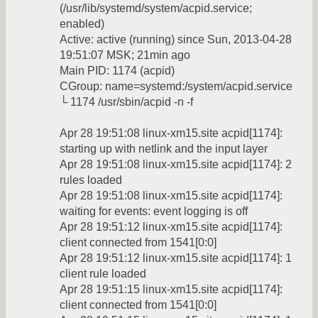
(/usr/lib/systemd/system/acpid.service;
enabled)
Active: active (running) since Sun, 2013-04-28
19:51:07 MSK; 21min ago
Main PID: 1174 (acpid)
CGroup: name=systemd:/system/acpid.service
└ 1174 /usr/sbin/acpid -n -f
Apr 28 19:51:08 linux-xm15.site acpid[1174]:
starting up with netlink and the input layer
Apr 28 19:51:08 linux-xm15.site acpid[1174]: 2
rules loaded
Apr 28 19:51:08 linux-xm15.site acpid[1174]:
waiting for events: event logging is off
Apr 28 19:51:12 linux-xm15.site acpid[1174]:
client connected from 1541[0:0]
Apr 28 19:51:12 linux-xm15.site acpid[1174]: 1
client rule loaded
Apr 28 19:51:15 linux-xm15.site acpid[1174]:
client connected from 1541[0:0]