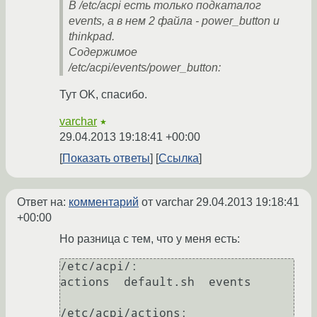
В /etc/acpi есть только подкаталог
events, а в нем 2 файла - power_button и
thinkpad.
Содержимое
/etc/acpi/events/power_button:
Тут OK, спасибо.
varchar
★
29.04.2013 19:18:41 +00:00
Показать ответы
Ссылка
Ответ на:
комментарий
от varchar
29.04.2013 19:18:41
+00:00
Но разница с тем, что у меня есть:
/etc/acpi/:

actions  default.sh  events

/etc/acpi/actions:
