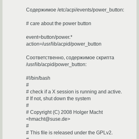
Содержимое /etc/acpi/events/power_button:
# care about the power button
event=button/power.*
action=/usr/lib/acpid/power_button
Соответственно, содержимое скрипта
/usr/lib/acpid/power_button:
#!/bin/bash
#
# check if a X session is running and active.
# If not, shut down the system
#
# Copyright (C) 2008 Holger Macht
<hmacht@suse.de>
#
# This file is released under the GPLv2.