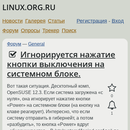
LINUX.ORG.RU
Новости
Галерея
Статьи
Регистрация
-
Вход
Форум
Опросы
Трекер
Поиск
Форум
—
General
Игнорируется нажатие
кнопки выключения на
системном блоке.
Вот такая ситуация. Десктопный комп,
OpenSUSE 12.3. Если система загружена «с
0
нуля», она игнорирует нажатие кнопки
«Power» на системном блоки (на кнопку на
клаве реагирует). Интересно, что если
1
систему отправить в гибернейт, а потом
«разбудить», то кнопка «Power» вдруг