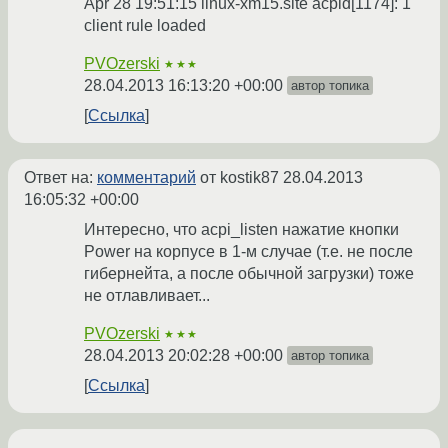
Apr 28 19:51:15 linux-xm15.site acpid[1174]: 1
client rule loaded
PVOzerski
★★★
28.04.2013 16:13:20 +00:00
автор топика
Ссылка
Ответ на:
комментарий
от kostik87
28.04.2013
16:05:32 +00:00
Интересно, что acpi_listen нажатие кнопки
Power на корпусе в 1-м случае (т.е. не после
гибернейта, а после обычной загрузки) тоже
не отлавливает...
PVOzerski
★★★
28.04.2013 20:02:28 +00:00
автор топика
Ссылка