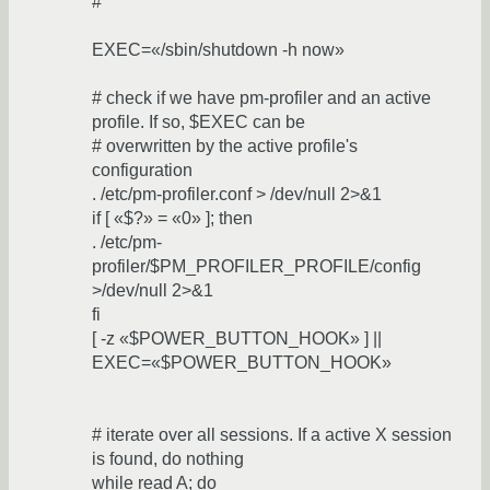
#
EXEC=«/sbin/shutdown -h now»
# check if we have pm-profiler and an active
profile. If so, $EXEC can be
# overwritten by the active profile's
configuration
. /etc/pm-profiler.conf > /dev/null 2>&1
if [ «$?» = «0» ]; then
. /etc/pm-
profiler/$PM_PROFILER_PROFILE/config
>/dev/null 2>&1
fi
[ -z «$POWER_BUTTON_HOOK» ] ||
EXEC=«$POWER_BUTTON_HOOK»
# iterate over all sessions. If a active X session
is found, do nothing
while read A; do