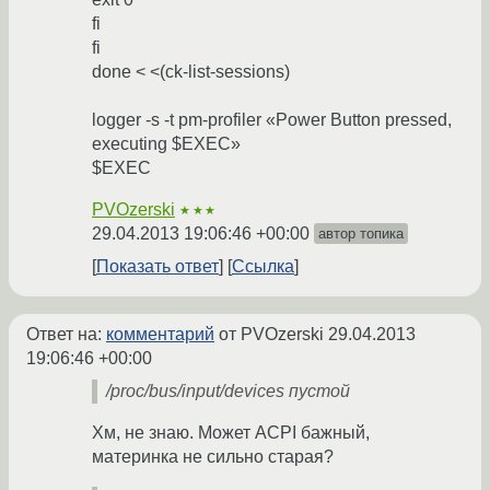
fi
fi
done < <(ck-list-sessions)
logger -s -t pm-profiler «Power Button pressed,
executing $EXEC»
$EXEC
PVOzerski
★★★
29.04.2013 19:06:46 +00:00
автор топика
Показать ответ
Ссылка
Ответ на:
комментарий
от PVOzerski
29.04.2013
19:06:46 +00:00
/proc/bus/input/devices пустой
Хм, не знаю. Может ACPI бажный,
материнка не сильно старая?