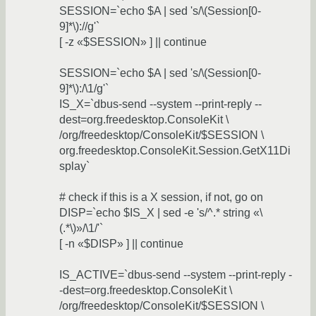
SESSION=`echo $A | sed 's/\(Session[0-
9]*\)://g'`
[ -z «$SESSION» ] || continue
SESSION=`echo $A | sed 's/\(Session[0-
9]*\):/\1/g'`
IS_X=`dbus-send --system --print-reply --
dest=org.freedesktop.ConsoleKit \
/org/freedesktop/ConsoleKit/$SESSION \
org.freedesktop.ConsoleKit.Session.GetX11Di
splay`
# check if this is a X session, if not, go on
DISP=`echo $IS_X | sed -e 's/^.* string «\
(.*\)»/\1/'`
[ -n «$DISP» ] || continue
IS_ACTIVE=`dbus-send --system --print-reply -
-dest=org.freedesktop.ConsoleKit \
/org/freedesktop/ConsoleKit/$SESSION \