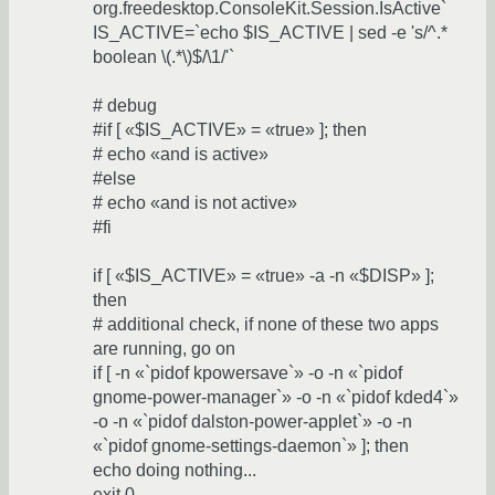
org.freedesktop.ConsoleKit.Session.IsActive`
IS_ACTIVE=`echo $IS_ACTIVE | sed -e 's/^.*
boolean \(.*\)$/\1/'`
# debug
#if [ «$IS_ACTIVE» = «true» ]; then
# echo «and is active»
#else
# echo «and is not active»
#fi
if [ «$IS_ACTIVE» = «true» -a -n «$DISP» ];
then
# additional check, if none of these two apps
are running, go on
if [ -n «`pidof kpowersave`» -o -n «`pidof
gnome-power-manager`» -o -n «`pidof kded4`»
-o -n «`pidof dalston-power-applet`» -o -n
«`pidof gnome-settings-daemon`» ]; then
echo doing nothing...
exit 0