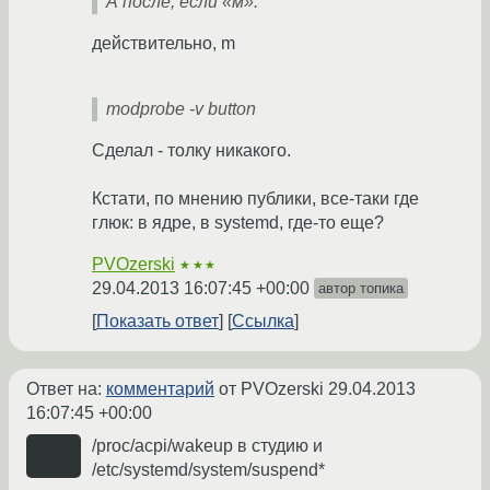
А после, если «м»:
действительно, m
modprobe -v button
Сделал - толку никакого.
Кстати, по мнению публики, все-таки где
глюк: в ядре, в systemd, где-то еще?
PVOzerski
★★★
29.04.2013 16:07:45 +00:00
автор топика
Показать ответ
Ссылка
Ответ на:
комментарий
от PVOzerski
29.04.2013
16:07:45 +00:00
/proc/acpi/wakeup в студию и
/etc/systemd/system/suspend*