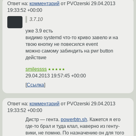
Ответ на:
комментарий
от PVOzerski
29.04.2013
19:33:52 +00:00
3.7.10
уже 3.9 есть
видимо systemd что-то криво завело и на
твою кнопку не повесился event
можно самому забиндить на pwr button
действие
smilessss
★★★★★
29.04.2013 19:57:45 +00:00
Ссылка
Ответ на:
комментарий
от PVOzerski
29.04.2013
19:33:52 +00:00
Дистр — гента.
powerbtn.sh
. Кажется я его
где-то брал и туда клал, наверно из генту-
вики, не помню. По назначению он для того