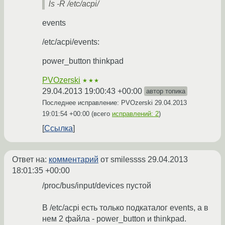
ls -R /etc/acpi/
events
/etc/acpi/events:
power_button thinkpad
PVOzerski
★★★
29.04.2013 19:00:43 +00:00
автор топика
Последнее исправление: PVOzerski
29.04.2013
19:01:54 +00:00
(всего
исправлений: 2
)
Ссылка
Ответ на:
комментарий
от smilessss
29.04.2013
18:01:35 +00:00
/proc/bus/input/devices пустой
В /etc/acpi есть только подкаталог events, а в
нем 2 файла - power_button и thinkpad.