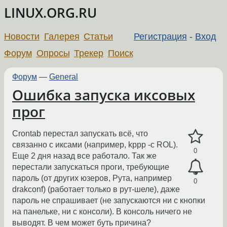
LINUX.ORG.RU
Новости
Галерея
Статьи
Регистрация
-
Вход
Форум
Опросы
Трекер
Поиск
Форум
—
General
Ошибка запуска иксовых
прог
Crontab перестал запускать всё, что
связанно с иксами (например, kppp -c ROL).
0
Еще 2 дня назад все работало. Так же
перестали запускаться проги, требующие
пароль (от других юзеров, Рута, например
0
drakconf) (работает только в рут-шеле), даже
пароль не спрашивает (не запускаются ни с кнопки
на панельке, ни с консоли). В консоль ничего не
выводят. В чем может буть причина?