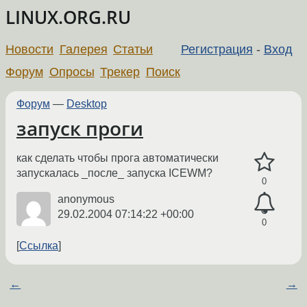
LINUX.ORG.RU
Новости
Галерея
Статьи
Регистрация
-
Вход
Форум
Опросы
Трекер
Поиск
Форум
—
Desktop
запуск проги
как сделать чтобы прога автоматически
запускалась _после_ запуска ICEWM?
0
anonymous
29.02.2004 07:14:22 +00:00
0
Ссылка
←
→