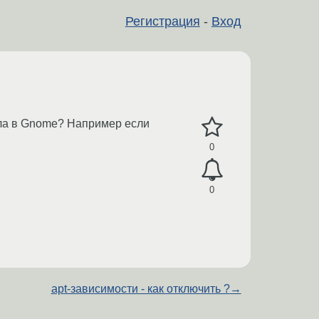
Регистрация
-
Вход
ола в Gnome? Например если
0
0
apt-зависимости - как отключить ?
→