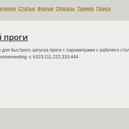
алерея
Статьи
Форум
Опросы
Трекер
Поиск
й проги
е для быстрого запуска проги с параметрами с рабочего ст
nomemeeting -c h323:111.222.333.444