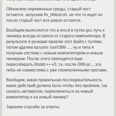
Обновляю переменные среды, старый чост
остается, запускаю fix_libtool.sh, он что то ищет но
после старый чост все равно остается.
Вообщем выясняется что в env.d в путях gcc путь к
линкеру всегда остается от старого компилятора. В
результате я ручками правлю этот файл с путями,
потом удаляю каталог /usr/i386-...., ну и типа я
получаю систему с новым компилятором и новым
линкером. После этого приходится еще
пересобирать libstdc++-v3, т.к. после i386-pc... эта
либа не совместима с уже скомпиленными прогами.
Вообщем, какая правильная последовательность
каких действий должна быть чтобы без проблем, так
сказать автоматом, переключиться на новый
компилятор и на новый линкер?
Заранее спасибо за ответы.