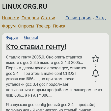
LINUX.ORG.RU
Новости
Галерея
Статьи
Регистрация
-
Вход
Форум
Опросы
Трекер
Поиск
Форум
—
General
Кто ставил генту!
Ставлю генту 2005.0. Оно опять ставится
вместе с gcc 3.3.5 вместо gcc 3.4.3-2005...
0
Первым делом делаю emerge gcc, ставится
gcc 3.4... При этом в make.conf CHOST
указан как i686-...., но при этом после
0
установки gcc 3.4 gcc продолжает
пользоваться старым профайлом, и линкером не из
/usr/i686... а из /usr/i386....
Я запускаю gcc-config [новый gcc 3.4... профайл] -
получаю новый компилятор но старый линкер.