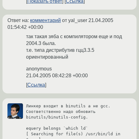
Показать ответ
Ссылка
Ответ на:
комментарий
от yal_user
21.04.2005
01:54:42 +00:00
так такая зяба с компилятором еще и под
2004.3 была.
т.е. типа дистрибутив гцц3.3.5
ориентированный
anonymous
21.04.2005 08:42:28 +00:00
Ссылка
Линкер входит в binutils а не gcc. 
Соответственно надо обновить 
binutils/binutils-config.

equery belongs `which ld`

[ Searching for file(s) /usr/bin/ld in 