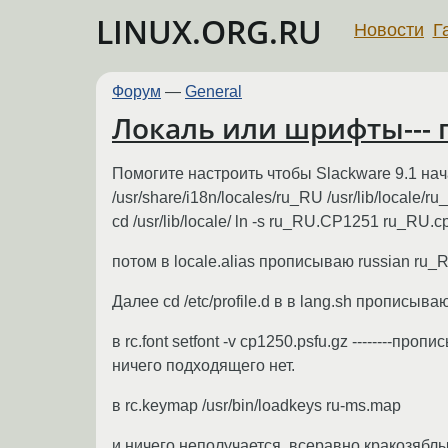
LINUX.ORG.RU
Новости
Г
Форум
—
General
Локаль или шрифты--- п
Помогите настроить чтобы Slackware 9.1 нача
/usr/share/i18n/locales/ru_RU /usr/lib/locale/
cd /usr/lib/locale/ ln -s ru_RU.CP1251 ru_RU.
потом в locale.alias прописываю russian r
Далее cd /etc/profile.d в в lang.sh проп
в rc.font setfont -v cp1250.psfu.gz --------п
ничего подходящего нет.
в rc.keymap /usr/bin/loadkeys ru-ms.map
и ничего неполучается, всеравно кракозяблы