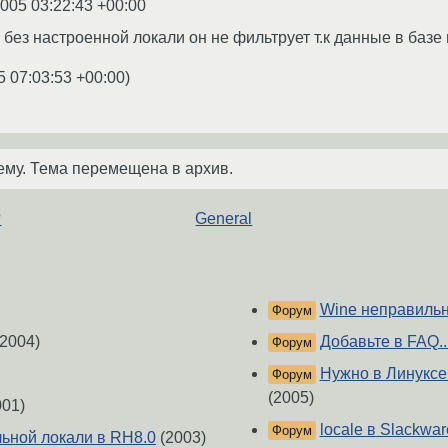
2005 03:22:43 +00:00
о без настроенной локали он не фильтрует т.к данные в баз
5 07:03:53 +00:00
)
ему. Тема перемещена в архив.
?
General
Wine неправильн
Форум
2004)
Добавьте в FAQ..
Форум
Нужно в Линуксе
Форум
(2005)
01)
locale в Slackwar
Форум
ьной локали в RH8.0
(2003)