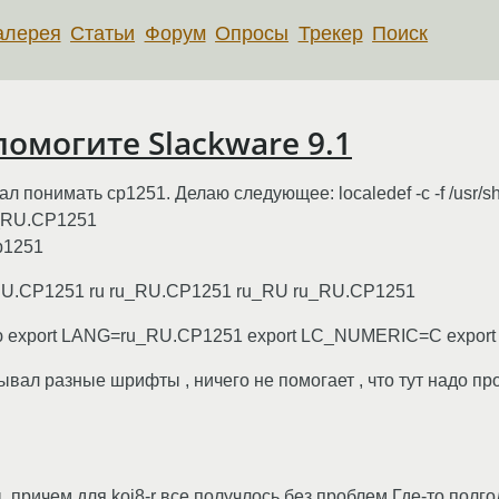
алерея
Статьи
Форум
Опросы
Трекер
Поиск
омогите Slackware 9.1
л понимать cp1251. Делаю следующее: localedef -c -f /usr/s
ru_RU.CP1251
cp1251
u_RU.CP1251 ru ru_RU.CP1251 ru_RU ru_RU.CP1251
исываю export LANG=ru_RU.CP1251 export LC_NUMERIC=C ex
рописывал разные шрифты , ничего не помогает , что тут надо 
, причем для koi8-r все получлось без проблем Где-то полго