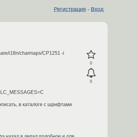
Регистрация
-
Вход
hare/i18n/charmaps/CP1251 -i
0
0
port LC_MESSAGES=C
прописать, в каталоге с шрифтами
да назад я делал подобное и для