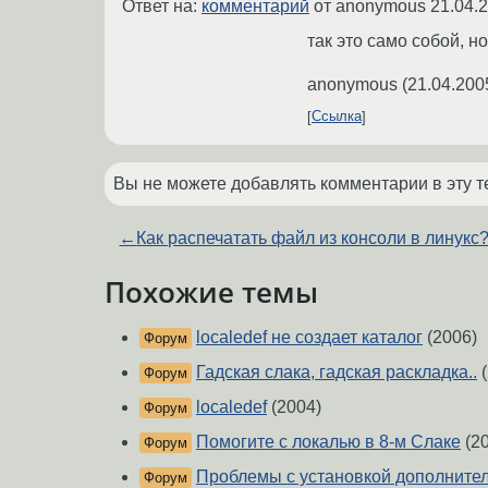
Ответ на:
комментарий
от anonymous
21.04.
так это само собой, н
anonymous
(
21.04.200
Ссылка
Вы не можете добавлять комментарии в эту т
←
Как распечатать файл из консоли в линукс
Похожие темы
localedef не создает каталог
(2006)
Форум
Гадская слака, гадская раскладка..
(
Форум
localedef
(2004)
Форум
Помогите с локалью в 8-м Слаке
(20
Форум
Проблемы с установкой дополнител
Форум