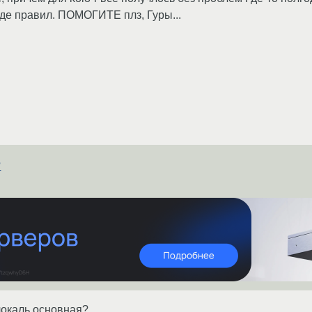
 где правил. ПОМОГИТЕ плз, Гуры...
?
локаль основная?