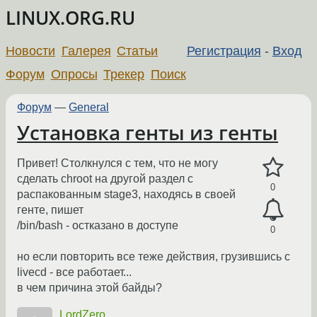
LINUX.ORG.RU
Новости
Галерея
Статьи
Регистрация
-
Вход
Форум
Опросы
Трекер
Поиск
Форум
—
General
Установка генты из генты
Привет! Столкнулся с тем, что не могу
сделать chroot на другой раздел с
0
распакованным stage3, находясь в своей
генте, пишет
/bin/bash - остказано в доступе
0
но если повторить все теже действия, грузившись с
livecd - все работает...
в чем причина этой байды?
LordZero