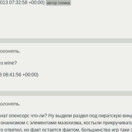
2013 07:32:58 +00:00
)
автор топика
погонять.
ез wine?
3 08:41:56 +00:00
)
погонять.
анат опенсорс что-ли? Ну выдели раздел под пиратскую вин
онанизмом с элементами мазохизма, костыли прикручивать
о ответил, но факт остается фактом, большинство игр таки 