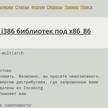
алерея
Статьи
Форум
Опросы
Трекер
Поиск
i386 библиотек под x86_86
-multiarch

    

тово

новить. Возможно, вы просите невозможного,

версию дистрибутива, где запрошенные вами

далены из Incoming.

поможет вам:

е зависимости:
