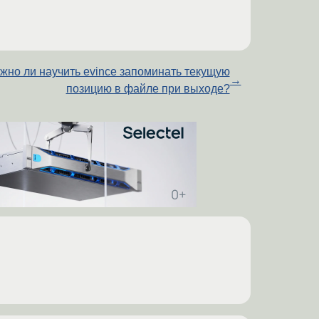
жно ли научить evince запоминать текущую
→
позицию в файле при выходе?