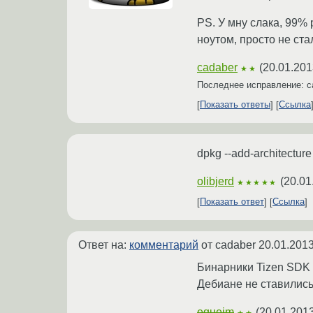
PS. У мну слака, 99% 
ноутом, просто не ста
cadaber
(
20.01.201
★★
Последнее исправление: c
Показать ответы
Ссылка
dpkg --add-architectur
olibjerd
(
20.01
★★★★★
Показать ответ
Ссылка
Ответ на:
комментарий
от cadaber
20.01.2013
Бинарники Tizen SDK д
Дебиане не ставились
equeim
(
20.01.2013
★★