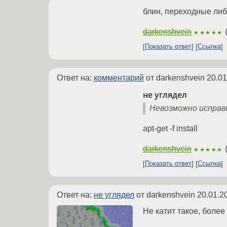
блин, переходные либ
darkenshvein
★★★★★
Показать ответ
Ссылка
Ответ на:
комментарий
от darkenshvein
20.01
не углядел
Невозможно исправи
apt-get -f install
darkenshvein
★★★★★
Показать ответ
Ссылка
Ответ на:
не углядел
от darkenshvein
20.01.2
Не катит такое, более