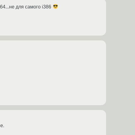
4...не для самого i386
е.