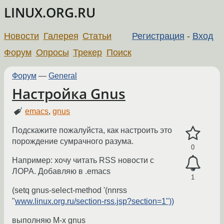
LINUX.ORG.RU
Новости
Галерея
Статьи
Регистрация
-
Вход
Форум
Опросы
Трекер
Поиск
Форум
—
General
Настройка Gnus
emacs
,
gnus
Подскажите пожалуйста, как настроить это
порождение сумрачного разума.
0
Например: хочу читать RSS новости с
ЛОРА. Добавляю в .emacs
1
(setq gnus-select-method '(nnrss
"
www.linux.org.ru/section-rss.jsp?section=1"))
выполняю M-x gnus