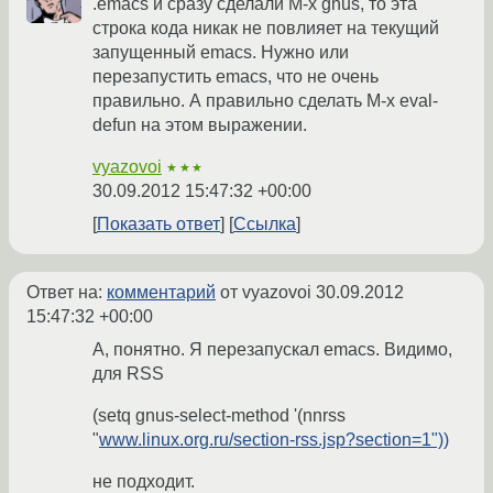
.emacs и сразу сделали M-x gnus, то эта
строка кода никак не повлияет на текущий
запущенный emacs. Нужно или
перезапустить emacs, что не очень
правильно. А правильно сделать M-x eval-
defun на этом выражении.
vyazovoi
★★★
30.09.2012 15:47:32 +00:00
Показать ответ
Ссылка
Ответ на:
комментарий
от vyazovoi
30.09.2012
15:47:32 +00:00
А, понятно. Я перезапускал emacs. Видимо,
для RSS
(setq gnus-select-method '(nnrss
"
www.linux.org.ru/section-rss.jsp?section=1"))
не подходит.