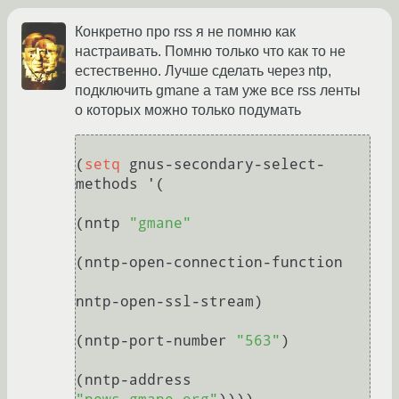
Конкретно про rss я не помню как
настраивать. Помню только что как то не
естественно. Лучше сделать через ntp,
подключить gmane а там уже все rss ленты
о которых можно только подумать
(
setq
 gnus-secondary-select-
methods '(

(nntp 
"gmane"
(nntp-open-connection-function 

nntp-open-ssl-stream)

(nntp-port-number 
"563"
)

(nntp-address 