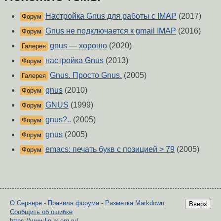
Настройка Gnus для работы с IMAP
(2017)
Форум
Gnus не подключается к gmail IMAP
(2016)
Форум
gnus — хорошо
(2020)
Галерея
настройка Gnus
(2013)
Форум
Gnus. Просто Gnus.
(2005)
Галерея
gnus
(2010)
Форум
GNUS
(1999)
Форум
gnus?..
(2005)
Форум
gnus
(2005)
Форум
emacs: печать букв с позицией > 79
(2005)
Форум
О Сервере
-
Правила форума
-
Разметка Markdown
Вверх
Сообщить об ошибке
https://www.linux.org.ru/