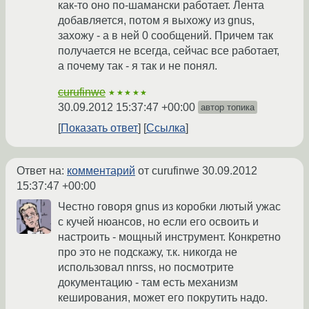
как-то оно по-шамански работает. Лента
добавляется, потом я выхожу из gnus,
захожу - а в ней 0 сообщений. Причем так
получается не всегда, сейчас все работает,
а почему так - я так и не понял.
curufinwe
★★★★★
30.09.2012 15:37:47 +00:00
автор топика
Показать ответ
Ссылка
Ответ на:
комментарий
от curufinwe
30.09.2012
15:37:47 +00:00
Честно говоря gnus из коробки лютый ужас
с кучей нюансов, но если его освоить и
настроить - мощный инструмент. Конкретно
про это не подскажу, т.к. никогда не
использовал nnrss, но посмотрите
документацию - там есть механизм
кеширования, может его покрутить надо.