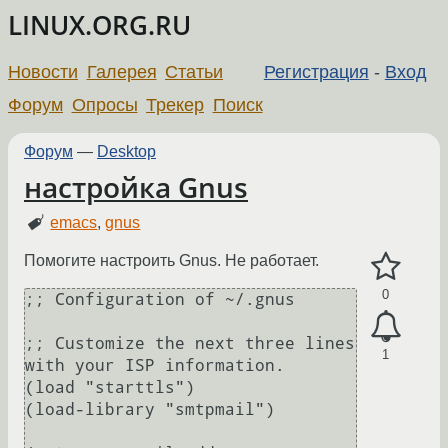
LINUX.ORG.RU
Новости
Галерея
Статьи
Регистрация
-
Вход
Форум
Опросы
Трекер
Поиск
Форум
—
Desktop
настройка Gnus
emacs
,
gnus
Помогите настроить Gnus. Не работает.
0
;; Configuration of ~/.gnus

;; Customize the next three lines 
1
with your ISP information.

(load "starttls")

(load-library "smtpmail")
