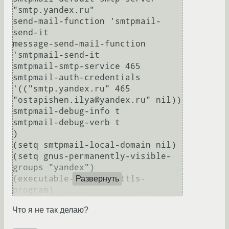
"smtp.yandex.ru"

send-mail-function 'smtpmail-
send-it

message-send-mail-function 
'smtpmail-send-it

smtpmail-smtp-service 465

smtpmail-auth-credentials 
'(("smtp.yandex.ru" 465 
"ostapishen.ilya@yandex.ru" nil))

smtpmail-debug-info t

smtpmail-debug-verb t

)

(setq smtpmail-local-domain nil)

(setq gnus-permanently-visible-
groups "yandex")

(executable-find starttls-
Развернуть
Что я не так делаю?