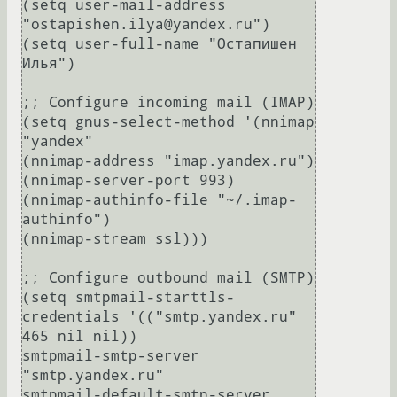
(setq user-mail-address 
"ostapishen.ilya@yandex.ru")

(setq user-full-name "Остапишен 
Илья")

;; Configure incoming mail (IMAP)

(setq gnus-select-method '(nnimap 
"yandex"

(nnimap-address "imap.yandex.ru")

(nnimap-server-port 993)

(nnimap-authinfo-file "~/.imap-
authinfo")

(nnimap-stream ssl)))

;; Configure outbound mail (SMTP) 

(setq smtpmail-starttls-
credentials '(("smtp.yandex.ru" 
465 nil nil))

smtpmail-smtp-server 
"smtp.yandex.ru"

smtpmail-default-smtp-server 