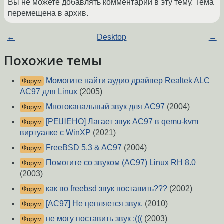
Вы не можете добавлять комментарии в эту тему. Тема
перемещена в архив.
←
Desktop
→
Похожие темы
Момогите найти аудио драйвер Realtek ALC
Форум
AC97 для Linux
(2005)
Многоканальный звук для AC97
(2004)
Форум
[РЕШЕНО] Лагает звук AC97 в qemu-kvm
Форум
виртуалке с WinXP
(2021)
FreeBSD 5.3 & AC97
(2004)
Форум
Помогите со звуком (AC97) Linux RH 8.0
Форум
(2003)
как во freebsd звук поставить???
(2002)
Форум
[AC97] Не цепляется звук.
(2010)
Форум
не могу поставить звук :(((
(2003)
Форум