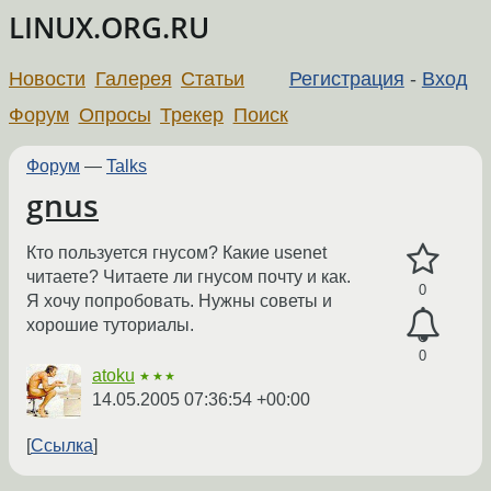
LINUX.ORG.RU
Новости
Галерея
Статьи
Регистрация
-
Вход
Форум
Опросы
Трекер
Поиск
Форум
—
Talks
gnus
Кто пользуется гнусом? Какие usenet
читаете? Читаете ли гнусом почту и как.
0
Я хочу попробовать. Нужны советы и
хорошие туториалы.
0
atoku
★★★
14.05.2005 07:36:54 +00:00
Ссылка