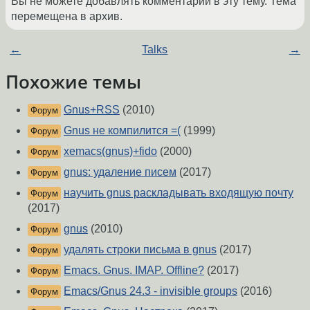
Вы не можете добавлять комментарии в эту тему. Тема
перемещена в архив.
←
Talks
→
Похожие темы
Gnus+RSS
(2010)
Форум
Gnus не компилится =(
(1999)
Форум
xemacs(gnus)+fido
(2000)
Форум
gnus: удаление писем
(2017)
Форум
научить gnus раскладывать входящую почту
Форум
(2017)
gnus
(2010)
Форум
удалять строки письма в gnus
(2017)
Форум
Emacs. Gnus. IMAP. Offline?
(2017)
Форум
Emacs/Gnus 24.3 - invisible groups
(2016)
Форум