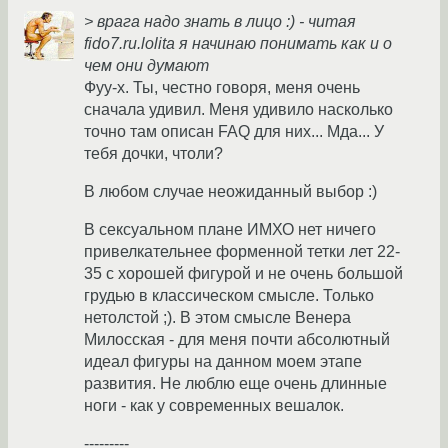
> врага надо знать в лицо :) - читая
fido7.ru.lolita я начинаю понимать как и о
чем они думают
Фуу-х. Ты, честно говоря, меня очень
сначала удивил. Меня удивило насколько
точно там описан FAQ для них... Мда... У
тебя дочки, чтоли?
В любом случае неожиданный выбор :)
В сексуальном плане ИМХО нет ничего
привелкательнее форменной тетки лет 22-
35 с хорошей фигурой и не очень большой
грудью в классическом смысле. Только
нетолстой ;). В этом смысле Венера
Милосская - для меня почти абсолютный
идеал фигуры на данном моем этапе
развития. Не люблю еще очень длинные
ноги - как у современных вешалок.
---------