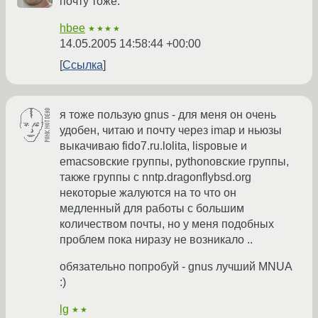
почту тоже.
hbee
★★★★
14.05.2005 14:58:44 +00:00
Ссылка
я тоже пользую gnus - для меня он очень
удобен, читаю и почту через imap и ньюзы
выкачиваю fido7.ru.lolita, lispовые и
emacsовские группы, pythonовские группы,
также группы с nntp.dragonflybsd.org
некоторые жалуются на то что он
медленный для работы с большим
количеством почты, но у меня подобных
проблем пока ниразу не возникало ..
обязательно попробуй - gnus лучший MNUA
:)
lg
★★