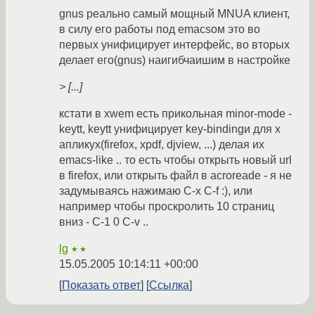
gnus реально самый мощный MNUA клиент,
в силу его работы под emacsом это во
первых унифицирует интерфейс, во вторых
делает его(gnus) наигибчаишим в настройке
> [...]
кстати в xwem есть прикольная minor-mode -
keytt, keytt унифицирует key-bindingи для x
апликух(firefox, xpdf, djview, ...) делая их
emacs-like .. то есть чтобы открыть новый url
в firefox, или открыть файл в acroreade - я не
задумываясь нажимаю C-x C-f :), или
например чтобы проскролить 10 страниц
вниз - C-1 0 C-v ..
lg
★★
15.05.2005 10:14:11 +00:00
Показать ответ
Ссылка