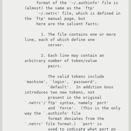
     format of the `~/.authinfo' file is 
(almost) the same as the `ftp'

     `~/.netrc' file, which is defined in 
the `ftp' manual page, but

     here are the salient facts:

       1. The file contains one or more 
line, each of which define one

          server.

       2. Each line may contain an 
arbitrary number of token/value

          pairs.

          The valid tokens include 
`machine', `login', `password',

          `default'.  In addition Gnus 
introduces two new tokens, not

          present in the original 
`.netrc'/`ftp' syntax, namely `port'

          and `force'.  (This is the only 
way the `.authinfo' file

          format deviates from the 
`.netrc' file format.)  `port' is

          used to indicate what port on 