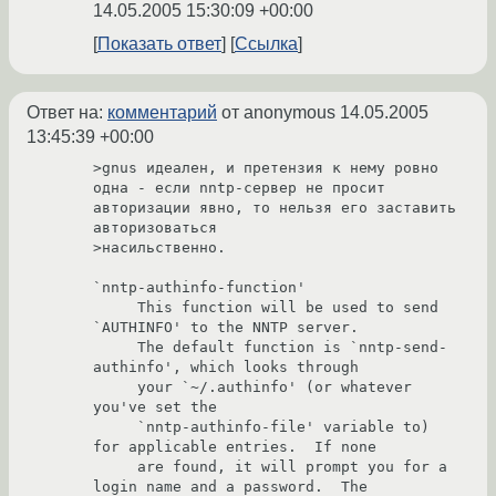
14.05.2005 15:30:09 +00:00
Показать ответ
Ссылка
Ответ на:
комментарий
от anonymous
14.05.2005
13:45:39 +00:00
>gnus идеален, и претензия к нему ровно 
одна - если nntp-сервер не просит 
авторизации явно, то нельзя его заставить 
авторизоваться

>насильственно.

`nntp-authinfo-function'

     This function will be used to send 
`AUTHINFO' to the NNTP server.

     The default function is `nntp-send-
authinfo', which looks through

     your `~/.authinfo' (or whatever 
you've set the

     `nntp-authinfo-file' variable to) 
for applicable entries.  If none

     are found, it will prompt you for a 
login name and a password.  The
