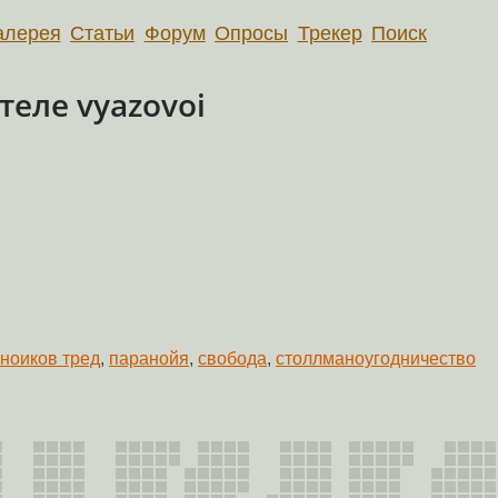
алерея
Статьи
Форум
Опросы
Трекер
Поиск
еле vyazovoi
ноиков тред
,
паранойя
,
свобода
,
столлманоугодничество