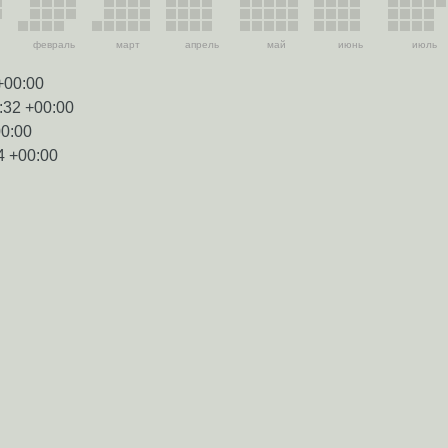
февраль
март
апрель
май
июнь
июль
+00:00
:32 +00:00
00:00
4 +00:00