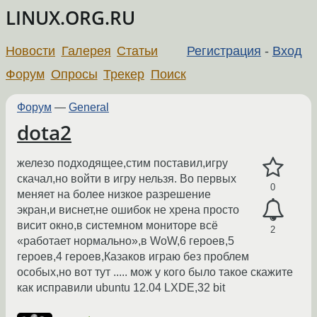
LINUX.ORG.RU
Новости
Галерея
Статьи
Регистрация
-
Вход
Форум
Опросы
Трекер
Поиск
Форум
—
General
dota2
железо подходящее,стим поставил,игру
скачал,но войти в игру нельзя. Во первых
0
меняет на более низкое разрешение
экран,и виснет,не ошибок не хрена просто
висит окно,в системном мониторе всё
2
«работает нормально»,в WoW,6 героев,5
героев,4 героев,Казаков играю без проблем
особых,но вот тут ..... мож у кого было такое скажите
как исправили ubuntu 12.04 LXDE,32 bit