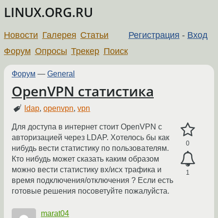
LINUX.ORG.RU
Новости
Галерея
Статьи
Регистрация
-
Вход
Форум
Опросы
Трекер
Поиск
Форум
—
General
OpenVPN статистика
ldap
,
openvpn
,
vpn
Для доступа в интернет стоит OpenVPN с
авторизацией через LDAP. Хотелось бы как
0
нибудь вести статистику по пользователям.
Кто нибудь может сказать каким образом
можно вести статистику вх/исх трафика и
1
время подключения/отключения ? Если есть
готовые решения посоветуйте пожалуйста.
marat04