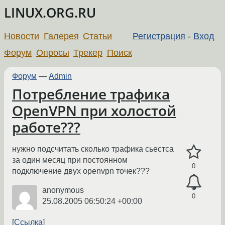
LINUX.ORG.RU
Новости
Галерея
Статьи
Регистрация
-
Вход
Форум
Опросы
Трекер
Поиск
Форум
—
Admin
Потребление трафика
OpenVPN при холостой
работе???
нужно подсчитать сколько трафика сьестса
за один месяц при постоянном
0
подключение двух openvpn точек???
anonymous
0
25.08.2005 06:50:24 +00:00
Ссылка