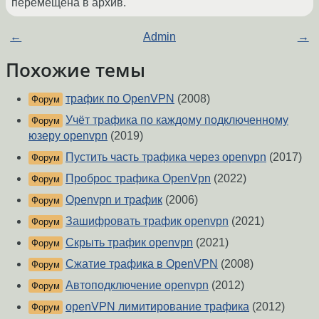
перемещена в архив.
←
Admin
→
Похожие темы
трафик по OpenVPN
(2008)
Форум
Учёт трафика по каждому подключенному
Форум
юзеру openvpn
(2019)
Пустить часть трафика через openvpn
(2017)
Форум
Проброс трафика OpenVpn
(2022)
Форум
Openvpn и трафик
(2006)
Форум
Зашифровать трафик openvpn
(2021)
Форум
Скрыть трафик openvpn
(2021)
Форум
Сжатие трафика в OpenVPN
(2008)
Форум
Автоподключение openvpn
(2012)
Форум
openVPN лимитирование трафика
(2012)
Форум