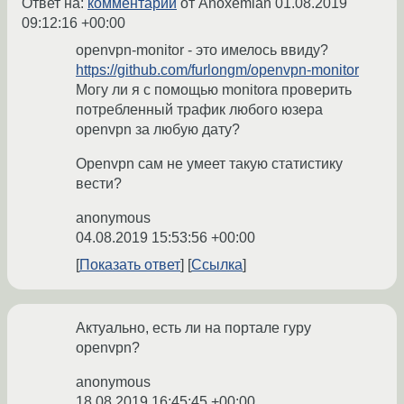
Ответ на:
комментарий
от Anoxemian
01.08.2019
09:12:16 +00:00
openvpn-monitor - это имелось ввиду?
https://github.com/furlongm/openvpn-monitor
Могу ли я с помощью monitora проверить
потребленный трафик любого юзера
openvpn за любую дату?
Openvpn сам не умеет такую статистику
вести?
anonymous
04.08.2019 15:53:56 +00:00
Показать ответ
Ссылка
Актуально, есть ли на портале гуру
openvpn?
anonymous
18.08.2019 16:45:45 +00:00