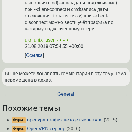
выполняя cmd(запись даты подключения)
при --client-connect и cmd(запись даты
отключения + статистикку) при --client-
disconnect можно вести учёт трафика по
каждому подключенному юзеру...
ukr_unix_user
★★★★
21.08.2019 07:54:55 +00:00
Ссылка
Вы не можете добавлять комментарии в эту тему. Тема
перемещена в архив.
←
General
→
Похожие темы
openvpn трафик не идёт через vpn
(2015)
Форум
OpenVPN сервер
(2016)
Форум