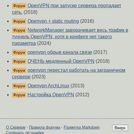
OpenVPN при запуске сервера пропадает
Форум
сеть.
(2018)
Openvpn + static routing
(2016)
Форум
NetworkManager заворачивает весь трафик в
Форум
туннель OpenVPN, хотя в конфиге нет такого
параметра
(2024)
openvpn обрыв канала связи
(2017)
Форум
ОЧЕНЬ медленный OpenVPN
(2018)
Форум
openvpn перестал работать на заграничном
Форум
сервере
(2023)
Openvpn ArchLinux
(2013)
Форум
Настройка OpenVPN
(2012)
Форум
О Сервере
-
Правила форума
-
Разметка Markdown
Вверх
Сообщить об ошибке