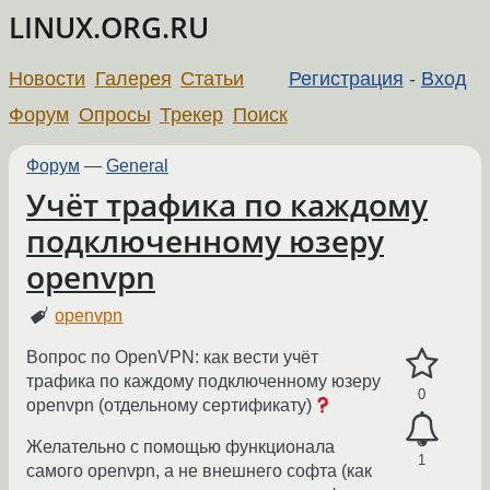
LINUX.ORG.RU
Новости
Галерея
Статьи
Регистрация
-
Вход
Форум
Опросы
Трекер
Поиск
Форум
—
General
Учёт трафика по каждому
подключенному юзеру
openvpn
openvpn
Вопрос по OpenVPN: как вести учёт
трафика по каждому подключенному юзеру
0
openvpn (отдельному сертификату)
Желательно с помощью функционала
1
самого openvpn, а не внешнего софта (как