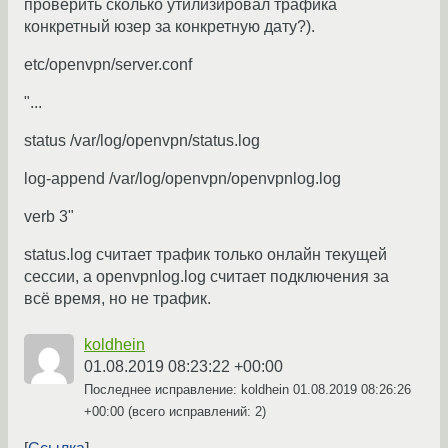
проверить сколько утилизировал трафика
конкретный юзер за конкретную дату?).
etc/openvpn/server.conf
"...
status /var/log/openvpn/status.log
log-append /var/log/openvpn/openvpnlog.log
verb 3"
status.log считает трафик только онлайн текущей
сессии, а openvpnlog.log считает подключения за
всё время, но не трафик.
koldhein
01.08.2019 08:23:22 +00:00
Последнее исправление: koldhein
01.08.2019 08:26:26
+00:00
(всего исправлений: 2)