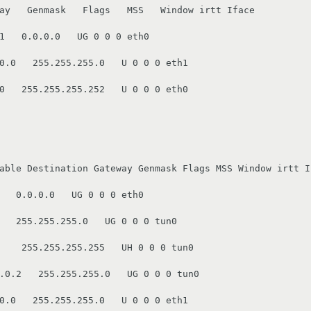
ay   Genmask   Flags   MSS   Window irtt Iface 
1   0.0.0.0   UG 0 0 0 eth0 
0.0   255.255.255.0   U 0 0 0 eth1 
able Destination Gateway Genmask Flags MSS Window irtt I
   0.0.0.0   UG 0 0 0 eth0 
   255.255.255.0   UG 0 0 0 tun0 
    255.255.255.255   UH 0 0 0 tun0 
.0.2   255.255.255.0   UG 0 0 0 tun0 
0.0   255.255.255.0   U 0 0 0 eth1 