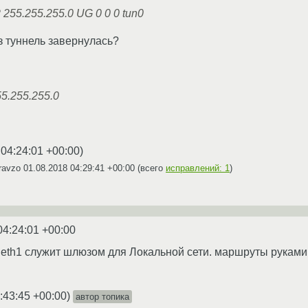
2 255.255.255.0 UG 0 0 0 tun0
з туннель завернулась?
55.255.255.0
 04:24:01 +00:00
)
ravzo
01.08.2018 04:29:41 +00:00
(всего
исправлений: 1
)
04:24:01 +00:00
а eth1 служит шлюзом для Локальной сети. маршруты рука
:43:45 +00:00
)
автор топика