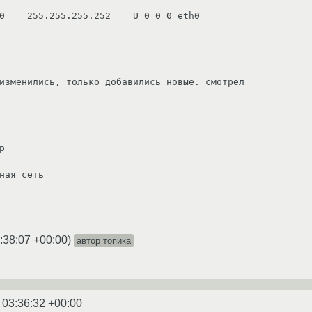
0    255.255.255.252    U 0 0 0 eth0 
изменились, только добавились новые. смотрел 
p 
ная сеть 
:38:07 +00:00
)
автор топика
 03:36:32 +00:00