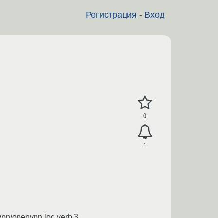
Регистрация
-
Вход
0
1
nvpn/openvpn.log verb 3