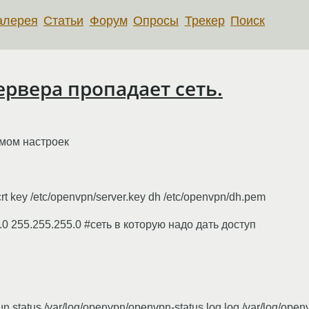
алерея
Статьи
Форум
Опросы
Трекер
Поиск
ервера пропадает сеть.
мом настроек
.crt key /etc/openvpn/server.key dh /etc/openvpn/dh.pem
0.0 255.255.255.0 #сеть в которую надо дать доступ
tun status /var/log/openvpn/openvpn-status.log log /var/log/ope