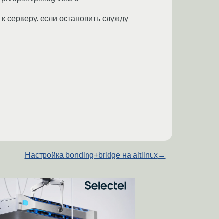
 к серверу. если остановить служду
Настройка bonding+bridge на altlinux
→