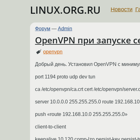
LINUX.ORG.RU
Новости
Г
Форум
—
Admin
OpenVPN при запуске с
openvpn
Добрый день. Установил OpenVPN с миниму
port 1194 proto udp dev tun
ca /etc/openvpn/ca.crt cert /etc/openvpn/server
server 10.0.0.0 255.255.255.0 route 192.168.1
push «route 192.168.10.0 255.255.255.0»
client-to-client
keepalive 10 120 comp-lzo persist-key persist-