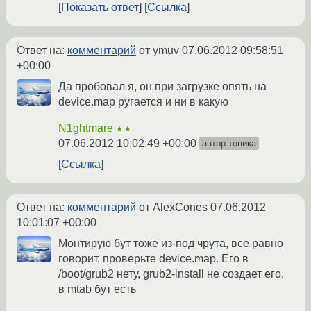
Показать ответ
Ссылка
Ответ на:
комментарий
от ymuv
07.06.2012 09:58:51
+00:00
Да пробовал я, он при загрузке опять на
device.map ругается и ни в какую
N1ghtmare
★★
07.06.2012 10:02:49 +00:00
автор топика
Ссылка
Ответ на:
комментарий
от AlexCones
07.06.2012
10:01:07 +00:00
Монтирую бут тоже из-под чрута, все равно
говорит, проверьте device.map. Его в
/boot/grub2 нету, grub2-install не создает его,
в mtab бут есть