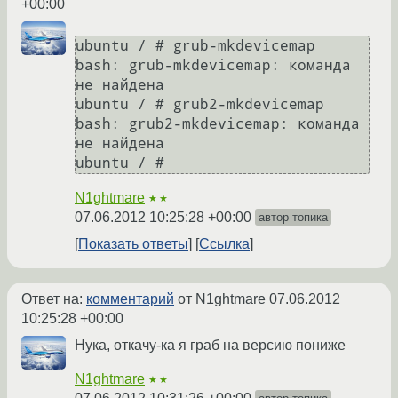
+00:00
ubuntu / # grub-mkdevicemap

bash: grub-mkdevicemap: команда 
не найдена

ubuntu / # grub2-mkdevicemap

bash: grub2-mkdevicemap: команда 
не найдена

N1ghtmare
★★
07.06.2012 10:25:28 +00:00
автор топика
Показать ответы
Ссылка
Ответ на:
комментарий
от N1ghtmare
07.06.2012
10:25:28 +00:00
Нука, откачу-ка я граб на версию пониже
N1ghtmare
★★