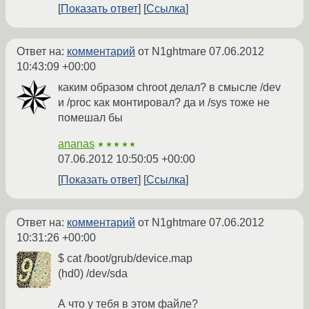
Показать ответ
Ссылка
Ответ на:
комментарий
от N1ghtmare
07.06.2012
10:43:09 +00:00
каким образом chroot делал? в смысле /dev
и /proc как монтировал? да и /sys тоже не
помешал бы
ananas
★★★★★
07.06.2012 10:50:05 +00:00
Показать ответ
Ссылка
Ответ на:
комментарий
от N1ghtmare
07.06.2012
10:31:26 +00:00
$ cat /boot/grub/device.map
(hd0) /dev/sda
А что у тебя в этом файле?