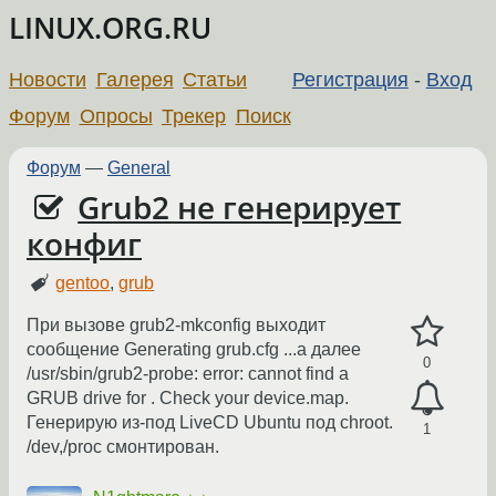
LINUX.ORG.RU
Новости
Галерея
Статьи
Регистрация
-
Вход
Форум
Опросы
Трекер
Поиск
Форум
—
General
Grub2 не генерирует
конфиг
gentoo
,
grub
При вызове grub2-mkconfig выходит
сообщение Generating grub.cfg ...а далее
0
/usr/sbin/grub2-probe: error: cannot find a
GRUB drive for . Check your device.map.
Генерирую из-под LiveCD Ubuntu под chroot.
1
/dev,/proc смонтирован.