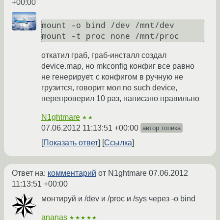
+00:00
mount -o bind /dev /mnt/dev

mount -t proc none /mnt/proc
откатил граб, граб-инсталл создал
device.map, но mkconfig конфиг все равно
не генерирует. с конфигом в ручную не
грузится, говорит мол no such device,
перепроверил 10 раз, написано правильно
N1ghtmare
★★
07.06.2012 11:13:51 +00:00
автор топика
Показать ответ
Ссылка
Ответ на:
комментарий
от N1ghtmare
07.06.2012
11:13:51 +00:00
монтируй и /dev и /proc и /sys через -o bind
ananas
★★★★★