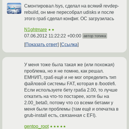
Смонтировал /sys, сделал на всякий revdep-
rebuild, он мне пересобрал udisks и после
этого граб сделал конфиг. ОС загрузилась
N1ghtmare
★★
07.06.2012 11:22:22 +00:00
автор топика
Показать ответ
Ссылка
У меня тоже была такая же (или похожая)
проблема, но я не помню, как решал.
ЕМНИП, граб ещё и не мог определить тип
файловой системы FAT, которая в /boot/efi.
Если используете бету граба 2.00, то лучше
откатить на что-то постарее, хотя бы на
2.00_beta0, потому что со всеми бетами у
меня были проблемы (там ещё и опечатка в
grub-install есть, связанная с EFI).
gentoo_root
★★★★★