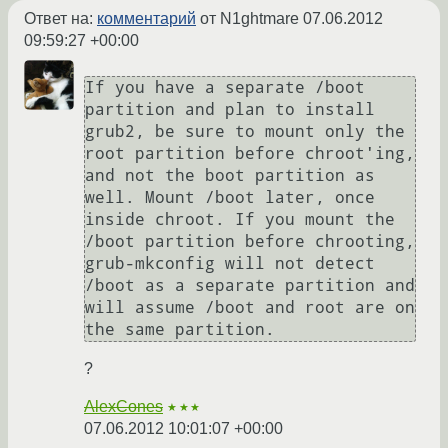
Ответ на:
комментарий
от N1ghtmare
07.06.2012
09:59:27 +00:00
If you have a separate /boot 
partition and plan to install 
grub2, be sure to mount only the 
root partition before chroot'ing, 
and not the boot partition as 
well. Mount /boot later, once 
inside chroot. If you mount the 
/boot partition before chrooting, 
grub-mkconfig will not detect 
/boot as a separate partition and 
will assume /boot and root are on 
?
AlexCones
★★★
07.06.2012 10:01:07 +00:00