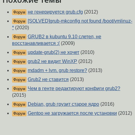
не генерируется grub.cfg
(2012)
Форум
[SOLVED]grub-mkconfig not found /boot/vmlinuz-
Форум
*
(2020)
GRUB2 в kubuntu 9.10 слетел, не
Форум
восстанавливается :(
(2009)
update-grub(2) не хочет
(2010)
Форум
grub2 не видит WinXP
(2012)
Форум
mdadm + lvm. grub restore?
(2013)
Форум
Grub2 не ставится
(2013)
Форум
Чем в генте редактируют конфиги grub2?
Форум
(2015)
Debian, grub грузит старое ядро
(2016)
Форум
Gentoo не загружается после установки
(2012)
Форум