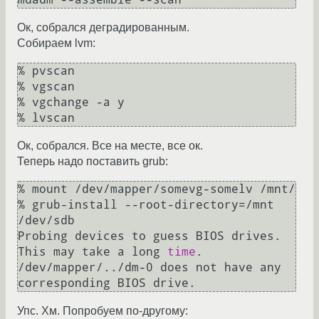
Ок, собрался деградированным.
Собираем lvm:
% pvscan

% vgscan

% vgchange -a y

% lvscan
Ок, собрался. Все на месте, все ок.
Теперь надо поставить grub:
% mount /dev/mapper/somevg-somelv /mnt/

% grub-install --root-directory=/mnt 
/dev/sdb

Probing devices to guess BIOS drives. 
This may take a long 
time
.

/dev/mapper/../dm-0 does not have any 
Упс. Хм. Попробуем по-другому: