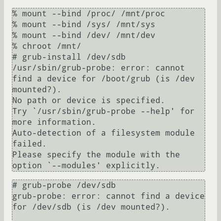
% mount --bind /proc/ /mnt/proc

% mount --bind /sys/ /mnt/sys

% mount --bind /dev/ /mnt/dev

% chroot /mnt/

# grub-install /dev/sdb

/usr/sbin/grub-probe: error: cannot 
find a device for /boot/grub (is /dev 
mounted?).

No path or device is specified.

Try `/usr/sbin/grub-probe --help' for 
more information.

Auto-detection of a filesystem module 
failed.

Please specify the module with the 
# grub-probe /dev/sdb

grub-probe: error: cannot find a device 
for /dev/sdb (is /dev mounted?).
