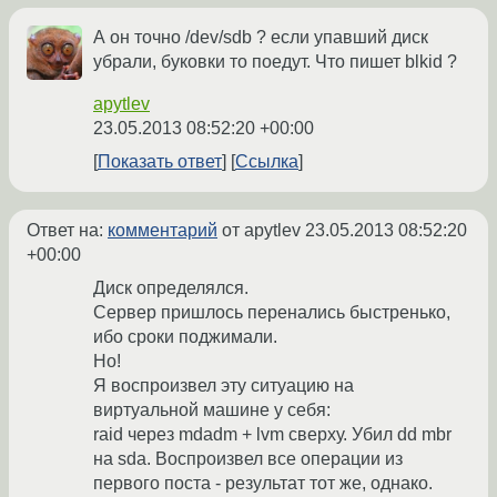
А он точно /dev/sdb ? если упавший диск
убрали, буковки то поедут. Что пишет blkid ?
apytlev
23.05.2013 08:52:20 +00:00
Показать ответ
Ссылка
Ответ на:
комментарий
от apytlev
23.05.2013 08:52:20
+00:00
Диск определялся.
Cервер пришлось перенались быстренько,
ибо сроки поджимали.
Но!
Я воспроизвел эту ситуацию на
виртуальной машине у себя:
raid через mdadm + lvm сверху. Убил dd mbr
на sda. Воспроизвел все операции из
первого поста - результат тот же, однако.