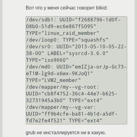
Вот что у меня сейчас говорит blkid:
/dev/sdb1: UUID="f2688796-1d0f-
08b0-51d9-ec6e867f5095" 
TYPE="linux_raid_member"

/dev/loop0: TYPE="squashfs"

/dev/sr0: UUID="2013-05-10-05-22-
38-00" LABEL="sysrcd-3.6.0" 
TYPE="iso9660"

/dev/md0: UUID="emIZja-orJp-Gc73-
eT1M-lg9d-x6wx-9KJoQ1" 
TYPE="LVM2_member"

/dev/mapper/my--vg-root: 
UUID="cb8f4752-36c4-44e7-b625-
32731945a3b0" TYPE="ext4"

/dev/mapper/my--vg-var: 
UUID="ff9b4cfe-ba81-4b1d-a5df-
grub не инсталлируется ни в какую.