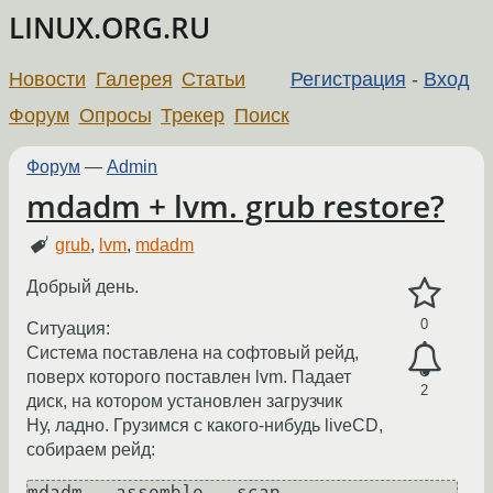
LINUX.ORG.RU
Новости
Галерея
Статьи
Регистрация
-
Вход
Форум
Опросы
Трекер
Поиск
Форум
—
Admin
mdadm + lvm. grub restore?
grub
,
lvm
,
mdadm
Добрый день.
0
Ситуация:
Система поставлена на софтовый рейд,
поверх которого поставлен lvm. Падает
2
диск, на котором установлен загрузчик
Ну, ладно. Грузимся с какого-нибудь liveCD,
собираем рейд:
mdadm --assemble --scan