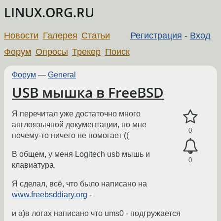
LINUX.ORG.RU
Новости
Галерея
Статьи
Регистрация
-
Вход
Форум
Опросы
Трекер
Поиск
Форум
—
General
USB мышка в FreeBSD
Я перечитал уже достаточно много
англоязычной документации, но мне
0
почему-то ничего не помогает ((
В общем, у меня Logitech usb мышь и
0
клавиатура.
Я сделал, всё, что было написано на
www.freebsddiary.org
-
и а)в логах написано что ums0 - подгружается