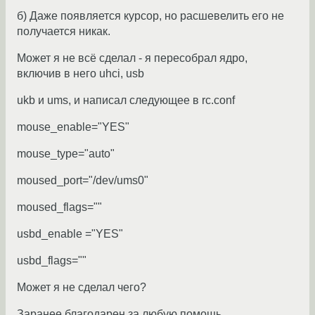
б) Даже появляется курсор, но расшевелить его не
получается никак.
Может я не всё сделал - я пересобрал ядро,
включив в него uhci, usb
ukb и ums, и написал следующее в rc.conf
mouse_enable="YES"
mouse_type="auto"
moused_port="/dev/ums0"
moused_flags=""
usbd_enable ="YES"
usbd_flags=""
Может я не сделал чего?
Заранее благодарен за любую помощь.