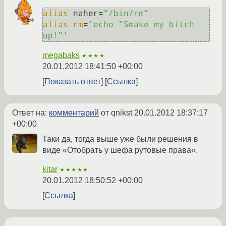
alias
 naher=
"/bin/rm"
alias
rm
=
'echo "Smake my bitch 
up!"'
megabaks
★★★★
20.01.2012 18:41:50 +00:00
Показать ответ
Ссылка
Ответ на:
комментарий
от qnikst
20.01.2012 18:37:17
+00:00
Таки да, тогда выше уже были решения в
виде «Отобрать у шефа рутовые права».
kitar
★★★★★
20.01.2012 18:50:52 +00:00
Ссылка