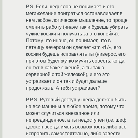
P.S. Если шеф слов не понимает, и его
мегажелание поиграться останавливает в
нем любое логическое мышление, то проще
сменить работу (иначе так и будешь убирать
чужие косяки и получать за это копейки).
Потому что иначе, он понимает, что в
пятницу вечером он сделает «rm -rf /», его
косяки будешь исправлять ты (ниверос, его
при этом будет жутко мучить совесть, когда
он тут в кабаке с женой, а ты так в
серверной с той железкой), и его это
устраивает и он так и будет дальше
продолжать. А тебя устраивает?
P.P.S. Рутовый доступ у шефа должен быть
на все машины в любое время, потому что
может случиться внезапное или
непредвиденное, а ты недоступен (т.е. шеф
должен всегда иметь возможность либо все
исправить самостоятельно, либо завести