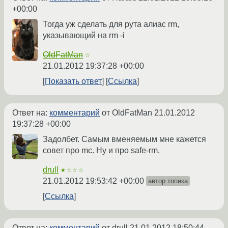
+00:00
Тогда уж сделать для рута алиас rm,
указывающий на rm -i
OldFatMan
☆
21.01.2012 19:37:28 +00:00
Показать ответ
Ссылка
Ответ на:
комментарий
от OldFatMan
21.01.2012
19:37:28 +00:00
Задолбет. Самым вменяемым мне кажется
совет про mc. Ну и про safe-rm.
drull
★☆☆☆
21.01.2012 19:53:42 +00:00
автор топика
Ссылка
Ответ на:
комментарий
от drull
21.01.2012 18:50:44