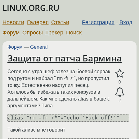
LINUX.ORG.RU
Новости
Галерея
Статьи
Регистрация
-
Вход
Форум
Опросы
Трекер
Поиск
Форум
—
General
Защита от патча Бармина
Сегодня с утра шеф залез на боевой сервак
под рутом и набрал " rm -fr ./*", но пропустил
0
точку. Естественно наступил песец.
Хотелось бы избежать таких конфузов в
дальнейшем. Как мне сделать alias в баше с
2
аргументами? Типа
alias "rm -fr /*"="echo 'Fuck off!'"
Такой алиас мне говорит