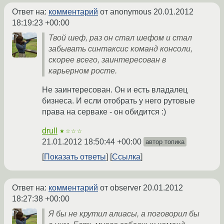
Ответ на:
комментарий
от anonymous
20.01.2012
18:19:23 +00:00
Твой шеф, раз он стал шефом и стал
забывать синтаксис команд консоли,
скорее всего, заинтересован в
карьерном росте.
Не заинтересован. Он и есть владалец
бизнеса. И если отобрать у него рутовые
права на серваке - он обидится :)
drull
★☆☆☆
21.01.2012 18:50:44 +00:00
автор топика
Показать ответы
Ссылка
Ответ на:
комментарий
от observer
20.01.2012
18:27:38 +00:00
Я бы не крутил алиасы, а поговорил бы