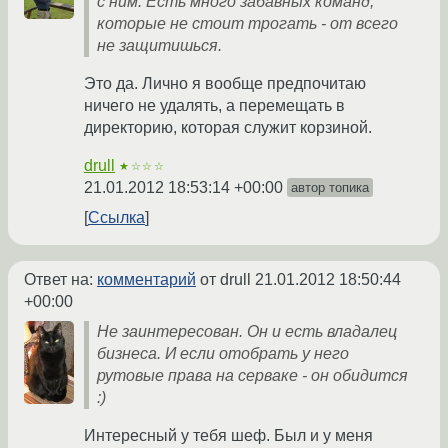
с ним. Есть много забавных команд,
которые не стоит трогать - от всего
не защитишься.
Это да. Лично я вообще предпочитаю
ничего не удалять, а перемещать в
директорию, которая служит корзиной.
drull
★☆☆☆
21.01.2012 18:53:14 +00:00
автор топика
Ссылка
Ответ на:
комментарий
от drull
21.01.2012 18:50:44
+00:00
Не заинтересован. Он и есть владалец
бизнеса. И если отобрать у него
рутовые права на серваке - он обидится
:)
Интересный у тебя шеф. Был и у меня