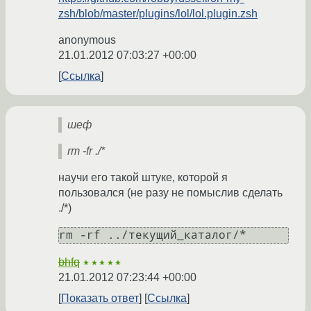
zsh/blob/master/plugins/lol/lol.plugin.zsh
anonymous
21.01.2012 07:03:27 +00:00
Ссылка
шеф
rm -fr ./*
научи его такой штуке, которой я
пользовался (не разу не помыслив сделать
./*)
rm -rf ../текущий_каталог/*
bhfq
★★★★★
21.01.2012 07:23:44 +00:00
Показать ответ
Ссылка