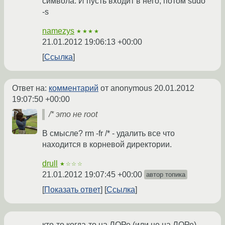
символа. И пусть входит в него, потом sudo
-s
namezys
★★★★
21.01.2012 19:06:13 +00:00
Ссылка
Ответ на:
комментарий
от anonymous
20.01.2012
19:07:50 +00:00
/* это не root
В смысле? rm -fr /* - удалить все что
находится в корневой директории.
drull
★☆☆☆
21.01.2012 19:07:45 +00:00
автор топика
Показать ответ
Ссылка
кто-то когда-то на ЛОРе (или не на ЛОРе)