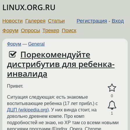
LINUX.ORG.RU
Новости
Галерея
Статьи
Регистрация
-
Вход
Форум
Опросы
Трекер
Поиск
Форум
—
General
Порекомендуйте
дистрибутив для ребенка-
инвалида
Привет.
0
Ситуация следующая: есть знакомые
воспитывающие ребенка (17 лет прибл.) c
ДЦП (wikipedia.org)
. У них винда стоит, на
1
довольно древнем компе. Про комп
подробностей не знаю, но XP там со всеми новыми
версиями программ (Firefox, Opera, Chrome,