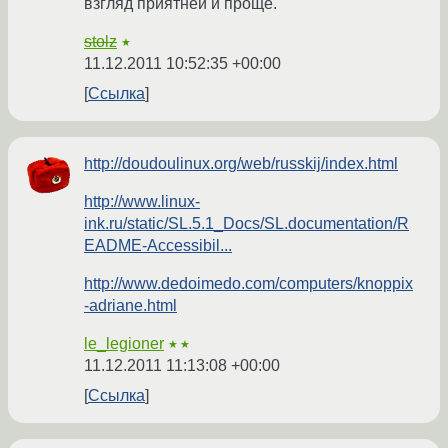
взгляд приятней и проще.
stolz
★
11.12.2011 10:52:35 +00:00
Ссылка
http://doudoulinux.org/web/russkij/index.html
http://www.linux-
ink.ru/static/SL.5.1_Docs/SL.documentation/R
EADME-Accessibil...
http://www.dedoimedo.com/computers/knoppix
-adriane.html
le_legioner
★★
11.12.2011 11:13:08 +00:00
Ссылка